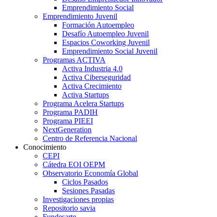
Emprendimiento Social
Emprendimiento Juvenil
Formación Autoempleo
Desafío Autoempleo Juvenil
Espacios Coworking Juvenil
Emprendimiento Social Juvenil
Programas ACTIVA
Activa Industria 4.0
Activa Ciberseguridad
Activa Crecimiento
Activa Startups
Programa Acelera Startups
Programa PADIH
Programa PIEEI
NextGeneration
Centro de Referencia Nacional
Conocimiento
CEPI
Cátedra EOI OEPM
Observatorio Economía Global
Ciclos Pasados
Sesiones Pasadas
Investigaciones propias
Repositorio savia
Fundesarte