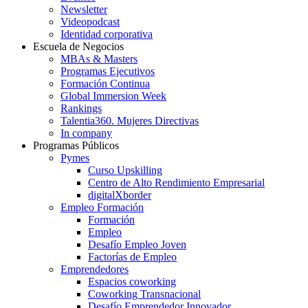
Newsletter
Videopodcast
Identidad corporativa
Escuela de Negocios
MBAs & Masters
Programas Ejecutivos
Formación Continua
Global Immersion Week
Rankings
Talentia360. Mujeres Directivas
In company
Programas Públicos
Pymes
Curso Upskilling
Centro de Alto Rendimiento Empresarial
digitalXborder
Empleo Formación
Formación
Empleo
Desafío Empleo Joven
Factorías de Empleo
Emprendedores
Espacios coworking
Coworking Transnacional
Desafío Emprendedor Innovador