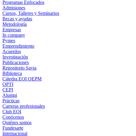
Programas Enfocados
Admisiones
Cursos, Talleres y Seminarios
Becas y ayudas
Metodología
Empresas
In company
Pymes
Emprendimiento
Acuerdos
Investigación
Publicaciones
Repositorio Savia
Biblioteca
Cátedra EOI OEPM
OPTI
CEPI
Alumni
Prácticas
Carreras profesionales
Club EOI
Conócenos
Quiénes somos
Fundesarte
Internacional