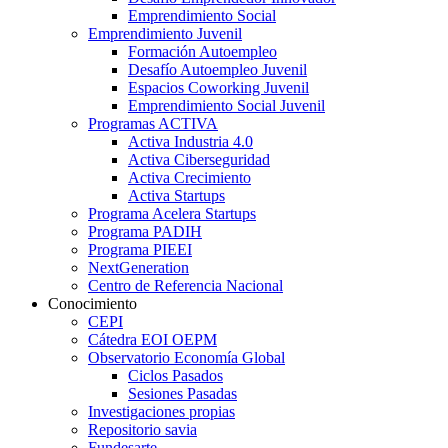
Emprendimiento Social
Emprendimiento Juvenil
Formación Autoempleo
Desafío Autoempleo Juvenil
Espacios Coworking Juvenil
Emprendimiento Social Juvenil
Programas ACTIVA
Activa Industria 4.0
Activa Ciberseguridad
Activa Crecimiento
Activa Startups
Programa Acelera Startups
Programa PADIH
Programa PIEEI
NextGeneration
Centro de Referencia Nacional
Conocimiento
CEPI
Cátedra EOI OEPM
Observatorio Economía Global
Ciclos Pasados
Sesiones Pasadas
Investigaciones propias
Repositorio savia
Fundesarte