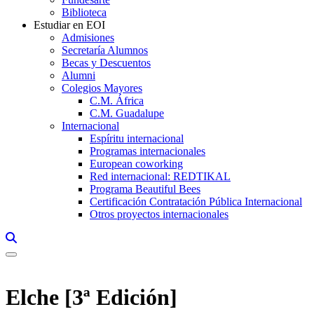
Biblioteca
Estudiar en EOI
Admisiones
Secretaría Alumnos
Becas y Descuentos
Alumni
Colegios Mayores
C.M. África
C.M. Guadalupe
Internacional
Espíritu internacional
Programas internacionales
European coworking
Red internacional: REDTIKAL
Programa Beautiful Bees
Certificación Contratación Pública Internacional
Otros proyectos internacionales
Links, Opens in this window a searcher
Elche [3ª Edición]