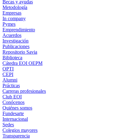
Becas y ayudas
Metodología
Empresas
In company
Pymes
Emprendimiento
Acuerdos
Investigación
Publicaciones
Repositorio Savia
Biblioteca
Cátedra EOI OEPM
OPTI
CEPI
Alumni
Prácticas
Carreras profesionales
Club EOI
Conócenos
Quiénes somos
Fundesarte
Internacional
Sedes
Colegios mayores
Transparencia