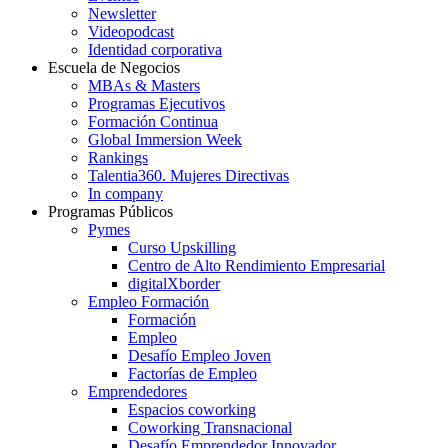
Newsletter
Videopodcast
Identidad corporativa
Escuela de Negocios
MBAs & Masters
Programas Ejecutivos
Formación Continua
Global Immersion Week
Rankings
Talentia360. Mujeres Directivas
In company
Programas Públicos
Pymes
Curso Upskilling
Centro de Alto Rendimiento Empresarial
digitalXborder
Empleo Formación
Formación
Empleo
Desafío Empleo Joven
Factorías de Empleo
Emprendedores
Espacios coworking
Coworking Transnacional
Desafío Emprendedor Innovador