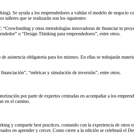
orking). Se ayuda a los emprendedores a validar el modelo de negocio con
 talleres que se realizarán son los siguientes:
o”; “Crowfunding y otras metodologías innovadoras de financiar tu pr
prendedor” o “Design Thinking para emprendedores”, entre otros.
 de asistencia obligatoria para los mismos. En ellas se trabajarán mater
inanciación”, “métricas y simulación de inversión”, entre otros.
ntorización por parte de expertos centradas en acompañar a los empren
an en el camino.
rking y compartir best practices, contando con la experiencia de otros
eresados en aprender y crecer. Como cierre a la edición se celebrará el 