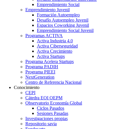
Emprendimiento Social
Emprendimiento Juvenil
Formación Autoempleo
Desafío Autoempleo Juvenil
Espacios Coworking Juvenil
Emprendimiento Social Juvenil
Programas ACTIVA
Activa Industria 4.0
Activa Ciberseguridad
Activa Crecimiento
Activa Startups
Programa Acelera Startups
Programa PADIH
Programa PIEEI
NextGeneration
Centro de Referencia Nacional
Conocimiento
CEPI
Cátedra EOI OEPM
Observatorio Economía Global
Ciclos Pasados
Sesiones Pasadas
Investigaciones propias
Repositorio savia
Fundesarte