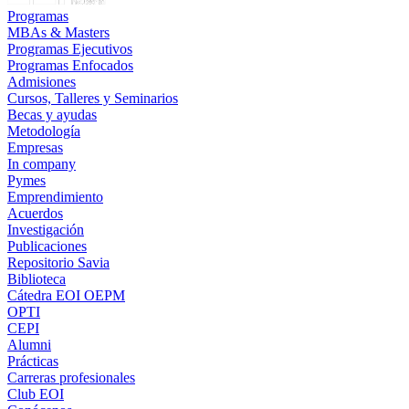
Programas
MBAs & Masters
Programas Ejecutivos
Programas Enfocados
Admisiones
Cursos, Talleres y Seminarios
Becas y ayudas
Metodología
Empresas
In company
Pymes
Emprendimiento
Acuerdos
Investigación
Publicaciones
Repositorio Savia
Biblioteca
Cátedra EOI OEPM
OPTI
CEPI
Alumni
Prácticas
Carreras profesionales
Club EOI