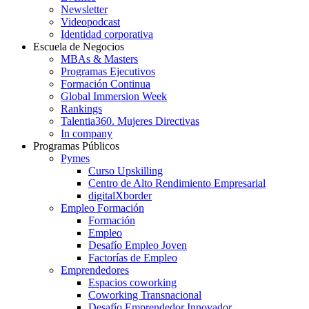
Newsletter
Videopodcast
Identidad corporativa
Escuela de Negocios
MBAs & Masters
Programas Ejecutivos
Formación Continua
Global Immersion Week
Rankings
Talentia360. Mujeres Directivas
In company
Programas Públicos
Pymes
Curso Upskilling
Centro de Alto Rendimiento Empresarial
digitalXborder
Empleo Formación
Formación
Empleo
Desafío Empleo Joven
Factorías de Empleo
Emprendedores
Espacios coworking
Coworking Transnacional
Desafío Emprendedor Innovador