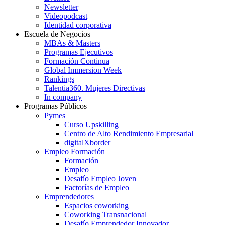
Newsletter
Videopodcast
Identidad corporativa
Escuela de Negocios
MBAs & Masters
Programas Ejecutivos
Formación Continua
Global Immersion Week
Rankings
Talentia360. Mujeres Directivas
In company
Programas Públicos
Pymes
Curso Upskilling
Centro de Alto Rendimiento Empresarial
digitalXborder
Empleo Formación
Formación
Empleo
Desafío Empleo Joven
Factorías de Empleo
Emprendedores
Espacios coworking
Coworking Transnacional
Desafío Emprendedor Innovador