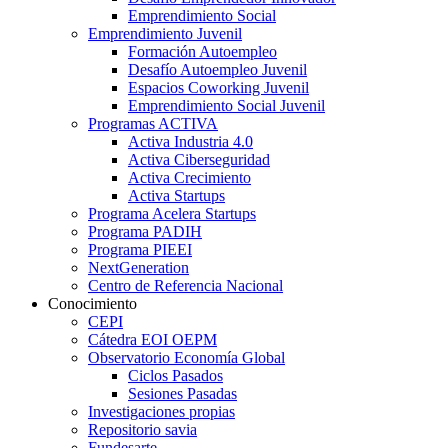
Emprendimiento Social
Emprendimiento Juvenil
Formación Autoempleo
Desafío Autoempleo Juvenil
Espacios Coworking Juvenil
Emprendimiento Social Juvenil
Programas ACTIVA
Activa Industria 4.0
Activa Ciberseguridad
Activa Crecimiento
Activa Startups
Programa Acelera Startups
Programa PADIH
Programa PIEEI
NextGeneration
Centro de Referencia Nacional
Conocimiento
CEPI
Cátedra EOI OEPM
Observatorio Economía Global
Ciclos Pasados
Sesiones Pasadas
Investigaciones propias
Repositorio savia
Fundesarte