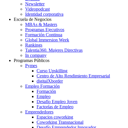
Newsletter
Videopodcast
Identidad corporativa
Escuela de Negocios
MBAs & Masters
Programas Ejecutivos
Formación Continua
Global Immersion Week
Rankings
Talentia360. Mujeres Directivas
In company
Programas Públicos
Pymes
Curso Upskilling
Centro de Alto Rendimiento Empresarial
digitalXborder
Empleo Formación
Formación
Empleo
Desafío Empleo Joven
Factorías de Empleo
Emprendedores
Espacios coworking
Coworking Transnacional
Desafío Emprendedor Innovador