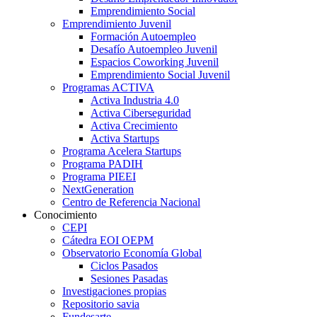
Emprendimiento Social
Emprendimiento Juvenil
Formación Autoempleo
Desafío Autoempleo Juvenil
Espacios Coworking Juvenil
Emprendimiento Social Juvenil
Programas ACTIVA
Activa Industria 4.0
Activa Ciberseguridad
Activa Crecimiento
Activa Startups
Programa Acelera Startups
Programa PADIH
Programa PIEEI
NextGeneration
Centro de Referencia Nacional
Conocimiento
CEPI
Cátedra EOI OEPM
Observatorio Economía Global
Ciclos Pasados
Sesiones Pasadas
Investigaciones propias
Repositorio savia
Fundesarte