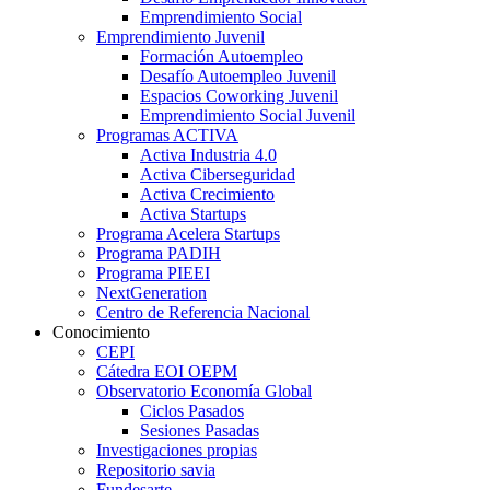
Emprendimiento Social
Emprendimiento Juvenil
Formación Autoempleo
Desafío Autoempleo Juvenil
Espacios Coworking Juvenil
Emprendimiento Social Juvenil
Programas ACTIVA
Activa Industria 4.0
Activa Ciberseguridad
Activa Crecimiento
Activa Startups
Programa Acelera Startups
Programa PADIH
Programa PIEEI
NextGeneration
Centro de Referencia Nacional
Conocimiento
CEPI
Cátedra EOI OEPM
Observatorio Economía Global
Ciclos Pasados
Sesiones Pasadas
Investigaciones propias
Repositorio savia
Fundesarte