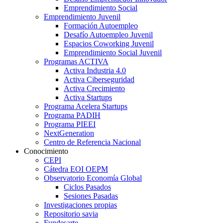
Emprendimiento Social
Emprendimiento Juvenil
Formación Autoempleo
Desafío Autoempleo Juvenil
Espacios Coworking Juvenil
Emprendimiento Social Juvenil
Programas ACTIVA
Activa Industria 4.0
Activa Ciberseguridad
Activa Crecimiento
Activa Startups
Programa Acelera Startups
Programa PADIH
Programa PIEEI
NextGeneration
Centro de Referencia Nacional
Conocimiento
CEPI
Cátedra EOI OEPM
Observatorio Economía Global
Ciclos Pasados
Sesiones Pasadas
Investigaciones propias
Repositorio savia
Fundesarte