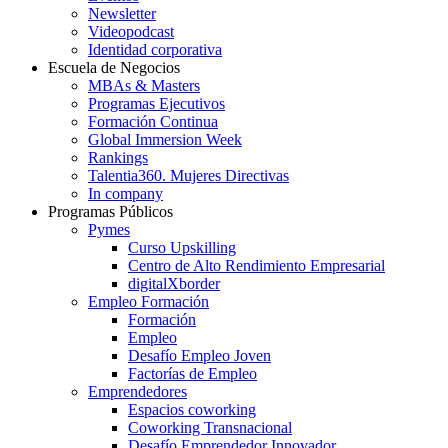
Newsletter
Videopodcast
Identidad corporativa
Escuela de Negocios
MBAs & Masters
Programas Ejecutivos
Formación Continua
Global Immersion Week
Rankings
Talentia360. Mujeres Directivas
In company
Programas Públicos
Pymes
Curso Upskilling
Centro de Alto Rendimiento Empresarial
digitalXborder
Empleo Formación
Formación
Empleo
Desafío Empleo Joven
Factorías de Empleo
Emprendedores
Espacios coworking
Coworking Transnacional
Desafío Emprendedor Innovador