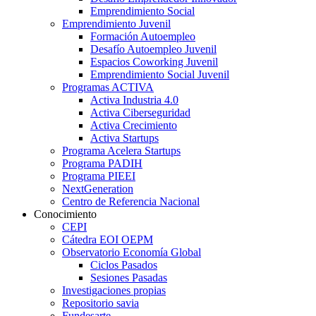
Emprendimiento Social
Emprendimiento Juvenil
Formación Autoempleo
Desafío Autoempleo Juvenil
Espacios Coworking Juvenil
Emprendimiento Social Juvenil
Programas ACTIVA
Activa Industria 4.0
Activa Ciberseguridad
Activa Crecimiento
Activa Startups
Programa Acelera Startups
Programa PADIH
Programa PIEEI
NextGeneration
Centro de Referencia Nacional
Conocimiento
CEPI
Cátedra EOI OEPM
Observatorio Economía Global
Ciclos Pasados
Sesiones Pasadas
Investigaciones propias
Repositorio savia
Fundesarte