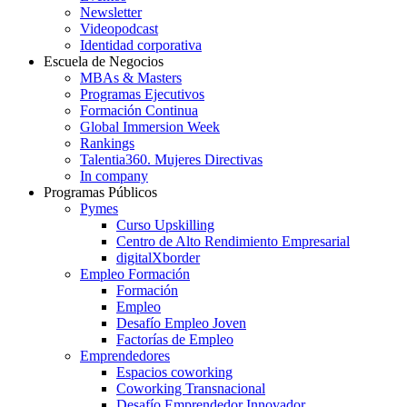
Newsletter
Videopodcast
Identidad corporativa
Escuela de Negocios
MBAs & Masters
Programas Ejecutivos
Formación Continua
Global Immersion Week
Rankings
Talentia360. Mujeres Directivas
In company
Programas Públicos
Pymes
Curso Upskilling
Centro de Alto Rendimiento Empresarial
digitalXborder
Empleo Formación
Formación
Empleo
Desafío Empleo Joven
Factorías de Empleo
Emprendedores
Espacios coworking
Coworking Transnacional
Desafío Emprendedor Innovador