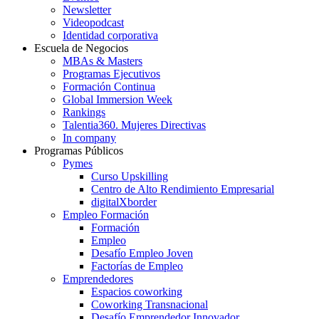
Newsletter
Videopodcast
Identidad corporativa
Escuela de Negocios
MBAs & Masters
Programas Ejecutivos
Formación Continua
Global Immersion Week
Rankings
Talentia360. Mujeres Directivas
In company
Programas Públicos
Pymes
Curso Upskilling
Centro de Alto Rendimiento Empresarial
digitalXborder
Empleo Formación
Formación
Empleo
Desafío Empleo Joven
Factorías de Empleo
Emprendedores
Espacios coworking
Coworking Transnacional
Desafío Emprendedor Innovador