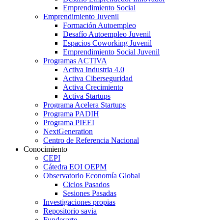
Emprendimiento Social
Emprendimiento Juvenil
Formación Autoempleo
Desafío Autoempleo Juvenil
Espacios Coworking Juvenil
Emprendimiento Social Juvenil
Programas ACTIVA
Activa Industria 4.0
Activa Ciberseguridad
Activa Crecimiento
Activa Startups
Programa Acelera Startups
Programa PADIH
Programa PIEEI
NextGeneration
Centro de Referencia Nacional
Conocimiento
CEPI
Cátedra EOI OEPM
Observatorio Economía Global
Ciclos Pasados
Sesiones Pasadas
Investigaciones propias
Repositorio savia
Fundesarte