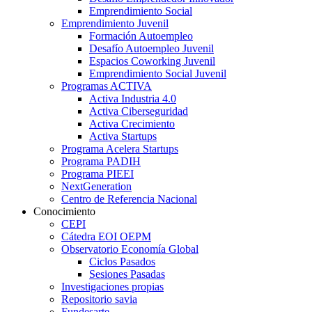
Emprendimiento Social
Emprendimiento Juvenil
Formación Autoempleo
Desafío Autoempleo Juvenil
Espacios Coworking Juvenil
Emprendimiento Social Juvenil
Programas ACTIVA
Activa Industria 4.0
Activa Ciberseguridad
Activa Crecimiento
Activa Startups
Programa Acelera Startups
Programa PADIH
Programa PIEEI
NextGeneration
Centro de Referencia Nacional
Conocimiento
CEPI
Cátedra EOI OEPM
Observatorio Economía Global
Ciclos Pasados
Sesiones Pasadas
Investigaciones propias
Repositorio savia
Fundesarte