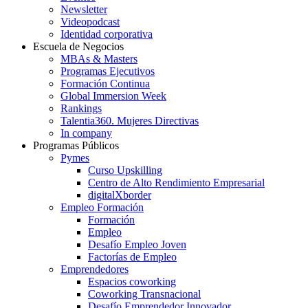
Newsletter
Videopodcast
Identidad corporativa
Escuela de Negocios
MBAs & Masters
Programas Ejecutivos
Formación Continua
Global Immersion Week
Rankings
Talentia360. Mujeres Directivas
In company
Programas Públicos
Pymes
Curso Upskilling
Centro de Alto Rendimiento Empresarial
digitalXborder
Empleo Formación
Formación
Empleo
Desafío Empleo Joven
Factorías de Empleo
Emprendedores
Espacios coworking
Coworking Transnacional
Desafío Emprendedor Innovador