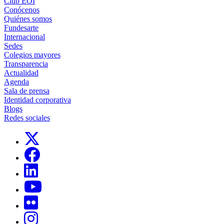
Club EOI
Conócenos
Quiénes somos
Fundesarte
Internacional
Sedes
Colegios mayores
Transparencia
Actualidad
Agenda
Sala de prensa
Identidad corporativa
Blogs
Redes sociales
Links, Opens in this window
Links, Opens in this window
Links, Opens in this window
Links, Opens in this window
Links, Opens in this window
Links, Opens in this window