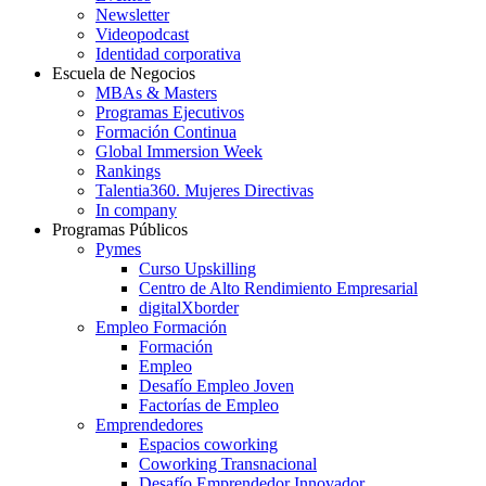
Newsletter
Videopodcast
Identidad corporativa
Escuela de Negocios
MBAs & Masters
Programas Ejecutivos
Formación Continua
Global Immersion Week
Rankings
Talentia360. Mujeres Directivas
In company
Programas Públicos
Pymes
Curso Upskilling
Centro de Alto Rendimiento Empresarial
digitalXborder
Empleo Formación
Formación
Empleo
Desafío Empleo Joven
Factorías de Empleo
Emprendedores
Espacios coworking
Coworking Transnacional
Desafío Emprendedor Innovador