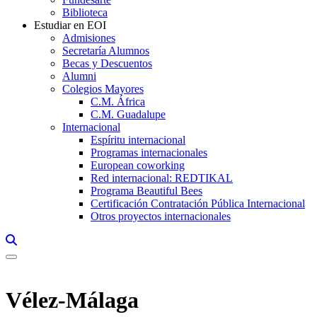
Biblioteca
Estudiar en EOI
Admisiones
Secretaría Alumnos
Becas y Descuentos
Alumni
Colegios Mayores
C.M. África
C.M. Guadalupe
Internacional
Espíritu internacional
Programas internacionales
European coworking
Red internacional: REDTIKAL
Programa Beautiful Bees
Certificación Contratación Pública Internacional
Otros proyectos internacionales
Links, Opens in this window a searcher
Vélez-Málaga