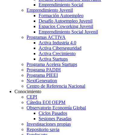
Emprendimiento Social
Emprendimiento Juvenil
Formación Autoempleo
Desafío Autoempleo Juvenil
Espacios Coworking Juvenil
Emprendimiento Social Juvenil
Programas ACTIVA
Activa Industria 4.0
Activa Ciberseguridad
Activa Crecimiento
Activa Startups
Programa Acelera Startups
Programa PADIH
Programa PIEEI
NextGeneration
Centro de Referencia Nacional
Conocimiento
CEPI
Cátedra EOI OEPM
Observatorio Economía Global
Ciclos Pasados
Sesiones Pasadas
Investigaciones propias
Repositorio savia
Fundesarte