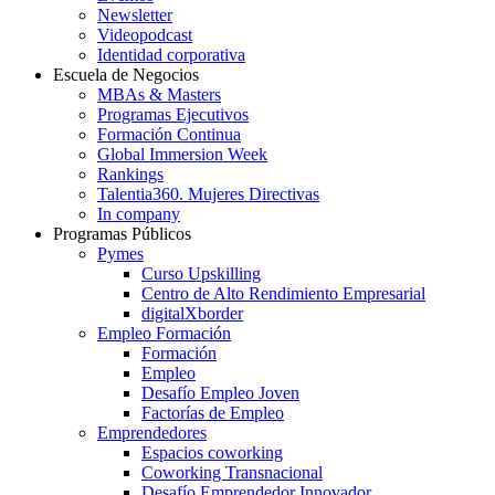
Newsletter
Videopodcast
Identidad corporativa
Escuela de Negocios
MBAs & Masters
Programas Ejecutivos
Formación Continua
Global Immersion Week
Rankings
Talentia360. Mujeres Directivas
In company
Programas Públicos
Pymes
Curso Upskilling
Centro de Alto Rendimiento Empresarial
digitalXborder
Empleo Formación
Formación
Empleo
Desafío Empleo Joven
Factorías de Empleo
Emprendedores
Espacios coworking
Coworking Transnacional
Desafío Emprendedor Innovador