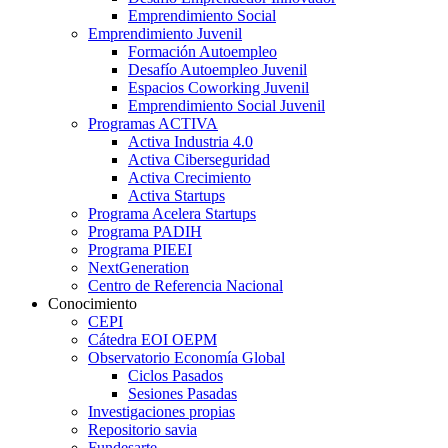
Emprendimiento Social
Emprendimiento Juvenil
Formación Autoempleo
Desafío Autoempleo Juvenil
Espacios Coworking Juvenil
Emprendimiento Social Juvenil
Programas ACTIVA
Activa Industria 4.0
Activa Ciberseguridad
Activa Crecimiento
Activa Startups
Programa Acelera Startups
Programa PADIH
Programa PIEEI
NextGeneration
Centro de Referencia Nacional
Conocimiento
CEPI
Cátedra EOI OEPM
Observatorio Economía Global
Ciclos Pasados
Sesiones Pasadas
Investigaciones propias
Repositorio savia
Fundesarte