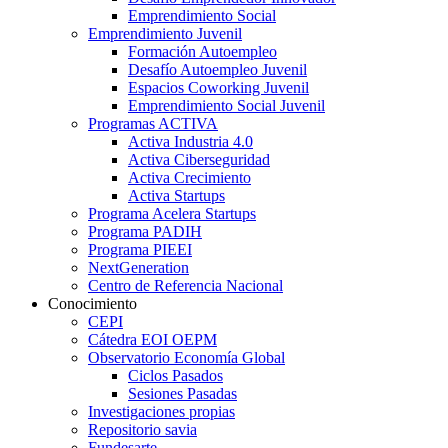
Emprendimiento Social
Emprendimiento Juvenil
Formación Autoempleo
Desafío Autoempleo Juvenil
Espacios Coworking Juvenil
Emprendimiento Social Juvenil
Programas ACTIVA
Activa Industria 4.0
Activa Ciberseguridad
Activa Crecimiento
Activa Startups
Programa Acelera Startups
Programa PADIH
Programa PIEEI
NextGeneration
Centro de Referencia Nacional
Conocimiento
CEPI
Cátedra EOI OEPM
Observatorio Economía Global
Ciclos Pasados
Sesiones Pasadas
Investigaciones propias
Repositorio savia
Fundesarte