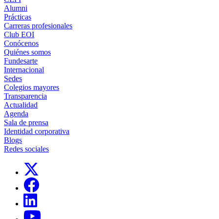
Alumni
Prácticas
Carreras profesionales
Club EOI
Conócenos
Quiénes somos
Fundesarte
Internacional
Sedes
Colegios mayores
Transparencia
Actualidad
Agenda
Sala de prensa
Identidad corporativa
Blogs
Redes sociales
Links, Opens in this window
Links, Opens in this window
Links, Opens in this window
Links, Opens in this window