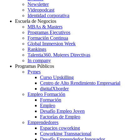
Newsletter
Videopodcast
Identidad corporativa
Escuela de Negocios
MBAs & Masters
Programas Ejecutivos
Formación Continua
Global Immersion Week
Rankings
Talentia360. Mujeres Directivas
In company
Programas Públicos
Pymes
Curso Upskilling
Centro de Alto Rendimiento Empresarial
digitalXborder
Empleo Formación
Formación
Empleo
Desafío Empleo Joven
Factorías de Empleo
Emprendedores
Espacios coworking
Coworking Transnacional
Desafío Emprendedor Innovador