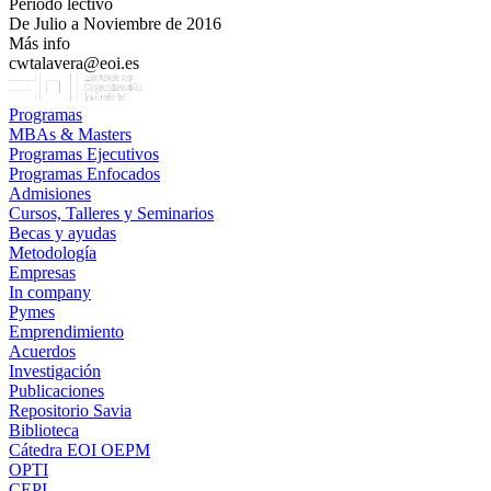
Período lectivo
De Julio a Noviembre de 2016
Más info
cwtalavera@eoi.es
Programas
MBAs & Masters
Programas Ejecutivos
Programas Enfocados
Admisiones
Cursos, Talleres y Seminarios
Becas y ayudas
Metodología
Empresas
In company
Pymes
Emprendimiento
Acuerdos
Investigación
Publicaciones
Repositorio Savia
Biblioteca
Cátedra EOI OEPM
OPTI
CEPI