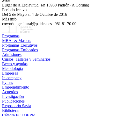
Sede
Lugar de A Esclavitud, s/n 15980 Padrón (A Coruña)
Período lectivo
Del 5 de Mayo al 4 de Octubre de 2016
Más info
coworkingcultural@paideia.es | 981 81 70 00
Programas
MBAs & Masters
Programas Ejecutivos
Programas Enfocados
Admisiones
Cursos, Talleres y Seminarios
Becas y ayudas
Metodología
Empresas
In company
Pymes
Emprendimiento
Acuerdos
Investigación
Publicaciones
Repositorio Savia
Biblioteca
Cátedra EOI OEPM