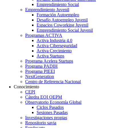
Emprendimiento Social
Emprendimiento Juvenil
Formación Autoempleo
Desafío Autoempleo Juvenil
Espacios Coworking Juvenil
Emprendimiento Social Juvenil
Programas ACTIVA
Activa Industria 4.0
Activa Ciberseguridad
Activa Crecimiento
Activa Startups
Programa Acelera Startups
Programa PADIH
Programa PIEEI
NextGeneration
Centro de Referencia Nacional
Conocimiento
CEPI
Cátedra EOI OEPM
Observatorio Economía Global
Ciclos Pasados
Sesiones Pasadas
Investigaciones propias
Repositorio savia
Fundesarte