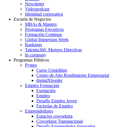
Newsletter
Videopodcast
Identidad corporativa
Escuela de Negocios
MBAs & Masters
Programas Ejecutivos
Formación Continua
Global Immersion Week
Rankings
Talentia360. Mujeres Directivas
In company
Programas Públicos
Pymes
Curso Upskilling
Centro de Alto Rendimiento Empresarial
digitalXborder
Empleo Formación
Formación
Empleo
Desafío Empleo Joven
Factorías de Empleo
Emprendedores
Espacios coworking
Coworking Transnacional
Desafío Emprendedor Innovador