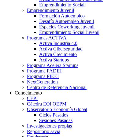
Emprendimiento Social
Emprendimiento Juvenil
Formación Autoempleo
Desafío Autoempleo Juvenil
Espacios Coworking Juvenil
Emprendimiento Social Juvenil
Programas ACTIVA
Activa Industria 4.0
Activa Ciberseguridad
Activa Crecimiento
Activa Startups
Programa Acelera Startups
Programa PADIH
Programa PIEEI
NextGeneration
Centro de Referencia Nacional
Conocimiento
CEPI
Cátedra EOI OEPM
Observatorio Economía Global
Ciclos Pasados
Sesiones Pasadas
Investigaciones propias
Repositorio savia
Fundesarte