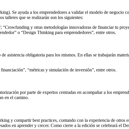
orking). Se ayuda a los emprendedores a validar el modelo de negocio con
 talleres que se realizarán son los siguientes:
o”; “Crowfunding y otras metodologías innovadoras de financiar tu pr
prendedor” o “Design Thinking para emprendedores”, entre otros.
 de asistencia obligatoria para los mismos. En ellas se trabajarán mater
inanciación”, “métricas y simulación de inversión”, entre otros.
ntorización por parte de expertos centradas en acompañar a los empren
an en el camino.
rking y compartir best practices, contando con la experiencia de otros
eresados en aprender y crecer. Como cierre a la edición se celebrará el 