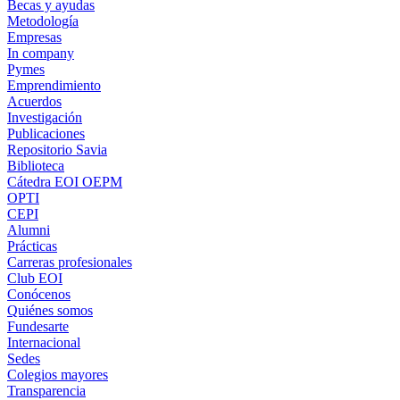
Becas y ayudas
Metodología
Empresas
In company
Pymes
Emprendimiento
Acuerdos
Investigación
Publicaciones
Repositorio Savia
Biblioteca
Cátedra EOI OEPM
OPTI
CEPI
Alumni
Prácticas
Carreras profesionales
Club EOI
Conócenos
Quiénes somos
Fundesarte
Internacional
Sedes
Colegios mayores
Transparencia