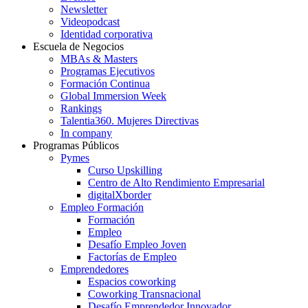
Newsletter
Videopodcast
Identidad corporativa
Escuela de Negocios
MBAs & Masters
Programas Ejecutivos
Formación Continua
Global Immersion Week
Rankings
Talentia360. Mujeres Directivas
In company
Programas Públicos
Pymes
Curso Upskilling
Centro de Alto Rendimiento Empresarial
digitalXborder
Empleo Formación
Formación
Empleo
Desafío Empleo Joven
Factorías de Empleo
Emprendedores
Espacios coworking
Coworking Transnacional
Desafío Emprendedor Innovador