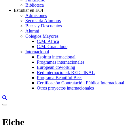
Biblioteca
Estudiar en EOI
Admisiones
Secretaría Alumnos
Becas y Descuentos
Alumni
Colegios Mayores
C.M. África
C.M. Guadalupe
Internacional
Espíritu internacional
Programas internacionales
European coworking
Red internacional: REDTIKAL
Programa Beautiful Bees
Certificación Contratación Pública Internacional
Otros proyectos internacionales
Links, Opens in this window a searcher
Elche