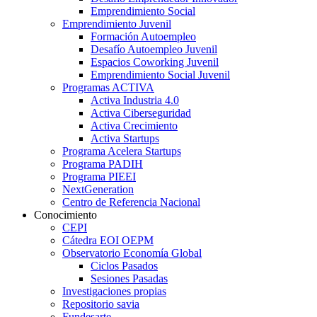
Emprendimiento Social
Emprendimiento Juvenil
Formación Autoempleo
Desafío Autoempleo Juvenil
Espacios Coworking Juvenil
Emprendimiento Social Juvenil
Programas ACTIVA
Activa Industria 4.0
Activa Ciberseguridad
Activa Crecimiento
Activa Startups
Programa Acelera Startups
Programa PADIH
Programa PIEEI
NextGeneration
Centro de Referencia Nacional
Conocimiento
CEPI
Cátedra EOI OEPM
Observatorio Economía Global
Ciclos Pasados
Sesiones Pasadas
Investigaciones propias
Repositorio savia
Fundesarte