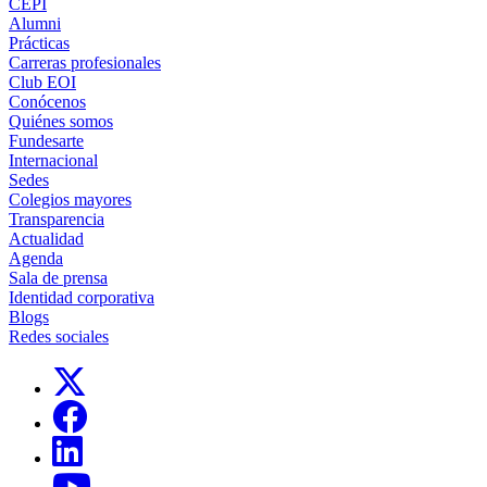
CEPI
Alumni
Prácticas
Carreras profesionales
Club EOI
Conócenos
Quiénes somos
Fundesarte
Internacional
Sedes
Colegios mayores
Transparencia
Actualidad
Agenda
Sala de prensa
Identidad corporativa
Blogs
Redes sociales
Links, Opens in this window
Links, Opens in this window
Links, Opens in this window
Links, Opens in this window