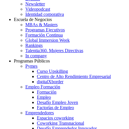
Newsletter
Videopodcast
Identidad corporativa
Escuela de Negocios
MBAs & Masters
Programas Ejecutivos
Formación Continua
Global Immersion Week
Rankings
Talentia360. Mujeres Directivas
In company
Programas Públicos
Pymes
Curso Upskilling
Centro de Alto Rendimiento Empresarial
digitalXborder
Empleo Formación
Formación
Empleo
Desafío Empleo Joven
Factorías de Empleo
Emprendedores
Espacios coworking
Coworking Transnacional
Desafío Emprendedor Innovador