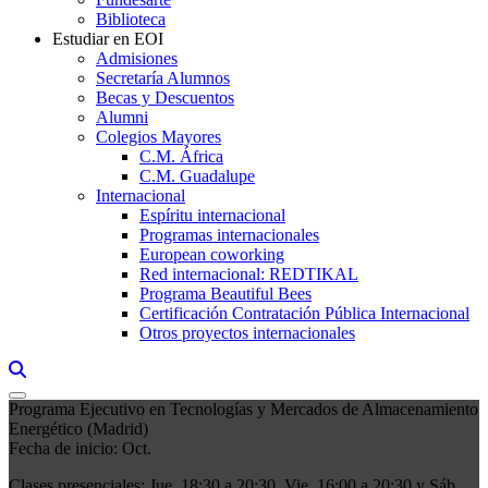
Biblioteca
Estudiar en EOI
Admisiones
Secretaría Alumnos
Becas y Descuentos
Alumni
Colegios Mayores
C.M. África
C.M. Guadalupe
Internacional
Espíritu internacional
Programas internacionales
European coworking
Red internacional: REDTIKAL
Programa Beautiful Bees
Certificación Contratación Pública Internacional
Otros proyectos internacionales
Links, Opens in this window a searcher
Programa Ejecutivo en Tecnologías y Mercados de Almacenamiento
Energético (Madrid)
Fecha de inicio: Oct.
Clases presenciales: Jue. 18:30 a 20:30, Vie. 16:00 a 20:30 y Sáb.