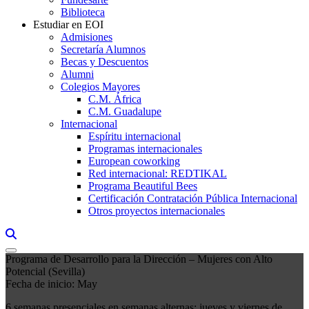
Biblioteca
Estudiar en EOI
Admisiones
Secretaría Alumnos
Becas y Descuentos
Alumni
Colegios Mayores
C.M. África
C.M. Guadalupe
Internacional
Espíritu internacional
Programas internacionales
European coworking
Red internacional: REDTIKAL
Programa Beautiful Bees
Certificación Contratación Pública Internacional
Otros proyectos internacionales
Links, Opens in this window a searcher
Programa de Desarrollo para la Dirección – Mujeres con Alto
Potencial (Sevilla)
Fecha de inicio: May
6 semanas presenciales en semanas alternas: jueves y viernes de