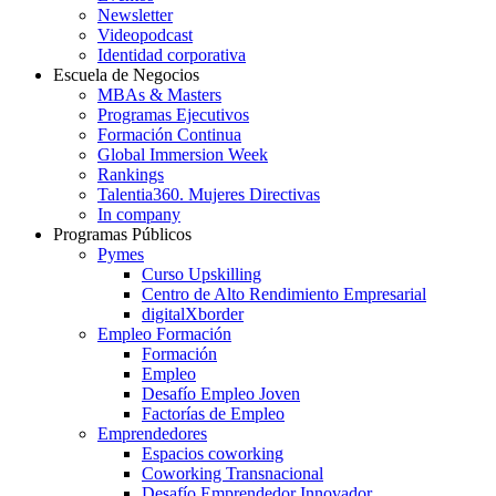
Newsletter
Videopodcast
Identidad corporativa
Escuela de Negocios
MBAs & Masters
Programas Ejecutivos
Formación Continua
Global Immersion Week
Rankings
Talentia360. Mujeres Directivas
In company
Programas Públicos
Pymes
Curso Upskilling
Centro de Alto Rendimiento Empresarial
digitalXborder
Empleo Formación
Formación
Empleo
Desafío Empleo Joven
Factorías de Empleo
Emprendedores
Espacios coworking
Coworking Transnacional
Desafío Emprendedor Innovador