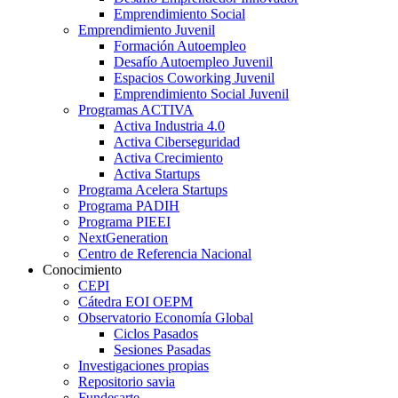
Emprendimiento Social
Emprendimiento Juvenil
Formación Autoempleo
Desafío Autoempleo Juvenil
Espacios Coworking Juvenil
Emprendimiento Social Juvenil
Programas ACTIVA
Activa Industria 4.0
Activa Ciberseguridad
Activa Crecimiento
Activa Startups
Programa Acelera Startups
Programa PADIH
Programa PIEEI
NextGeneration
Centro de Referencia Nacional
Conocimiento
CEPI
Cátedra EOI OEPM
Observatorio Economía Global
Ciclos Pasados
Sesiones Pasadas
Investigaciones propias
Repositorio savia
Fundesarte