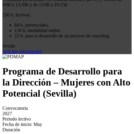
9:00 a 13:30h y de 15:00 a 19:15h
256 h. lectivas:
84 h. presenciales.
150 h. modalidad online.
22 h. para el desarrollo de un proceso de coaching.
Sevilla
Solicitar información
Programa de Desarrollo para
la Dirección – Mujeres con Alto
Potencial (Sevilla)
Convocatoria
2027
Periodo lectivo
Fecha de inicio: May
Duración