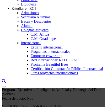
Biblioteca
Estudiar en EOI
Admisiones
Secretaría Alumnos
Becas y Descuentos
Alumni
Colegios Mayores
C.M. África
C.M. Guadalupe
Internacional
Espíritu internacional
Programas internacionales
European coworking
Red internacional: REDTIKAL
Programa Beautiful Bees
Certificación Contratación Pública Internacional
Otros proyectos internacionales
Links, Opens in this window a searcher
Programa Ejecutivo en Inteligencia Artificial y Estrategia del Dato
(Sevilla)
Fecha de inicio: Nov
Vie 16:00h-20:30h / Sáb 9:00h a 13:30h