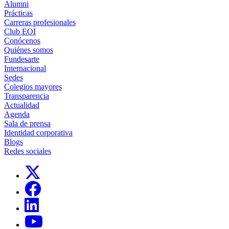
Alumni
Prácticas
Carreras profesionales
Club EOI
Conócenos
Quiénes somos
Fundesarte
Internacional
Sedes
Colegios mayores
Transparencia
Actualidad
Agenda
Sala de prensa
Identidad corporativa
Blogs
Redes sociales
Links, Opens in this window
Links, Opens in this window
Links, Opens in this window
Links, Opens in this window