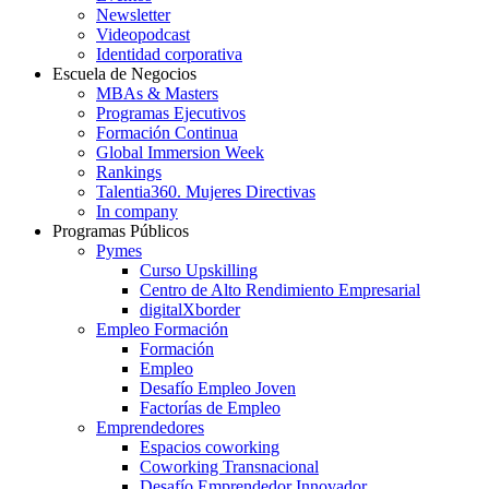
Newsletter
Videopodcast
Identidad corporativa
Escuela de Negocios
MBAs & Masters
Programas Ejecutivos
Formación Continua
Global Immersion Week
Rankings
Talentia360. Mujeres Directivas
In company
Programas Públicos
Pymes
Curso Upskilling
Centro de Alto Rendimiento Empresarial
digitalXborder
Empleo Formación
Formación
Empleo
Desafío Empleo Joven
Factorías de Empleo
Emprendedores
Espacios coworking
Coworking Transnacional
Desafío Emprendedor Innovador