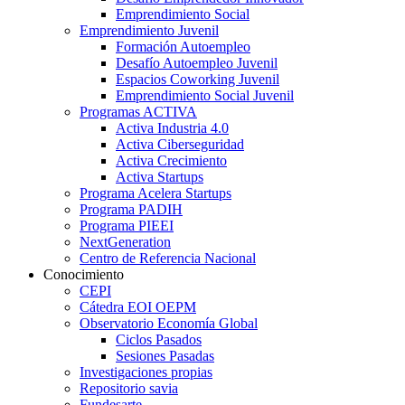
Emprendimiento Social
Emprendimiento Juvenil
Formación Autoempleo
Desafío Autoempleo Juvenil
Espacios Coworking Juvenil
Emprendimiento Social Juvenil
Programas ACTIVA
Activa Industria 4.0
Activa Ciberseguridad
Activa Crecimiento
Activa Startups
Programa Acelera Startups
Programa PADIH
Programa PIEEI
NextGeneration
Centro de Referencia Nacional
Conocimiento
CEPI
Cátedra EOI OEPM
Observatorio Economía Global
Ciclos Pasados
Sesiones Pasadas
Investigaciones propias
Repositorio savia
Fundesarte