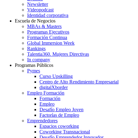
Newsletter
Videopodcast
Identidad corporativa
Escuela de Negocios
MBAs & Masters
Programas Ejecutivos
Formación Continua
Global Immersion Week
Rankings
Talentia360. Mujeres Directivas
In company
Programas Públicos
Pymes
Curso Upskilling
Centro de Alto Rendimiento Empresarial
digitalXborder
Empleo Formación
Formación
Empleo
Desafío Empleo Joven
Factorías de Empleo
Emprendedores
Espacios coworking
Coworking Transnacional
Desafío Emprendedor Innovador