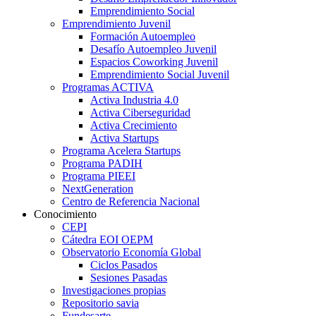
Emprendimiento Social
Emprendimiento Juvenil
Formación Autoempleo
Desafío Autoempleo Juvenil
Espacios Coworking Juvenil
Emprendimiento Social Juvenil
Programas ACTIVA
Activa Industria 4.0
Activa Ciberseguridad
Activa Crecimiento
Activa Startups
Programa Acelera Startups
Programa PADIH
Programa PIEEI
NextGeneration
Centro de Referencia Nacional
Conocimiento
CEPI
Cátedra EOI OEPM
Observatorio Economía Global
Ciclos Pasados
Sesiones Pasadas
Investigaciones propias
Repositorio savia
Fundesarte