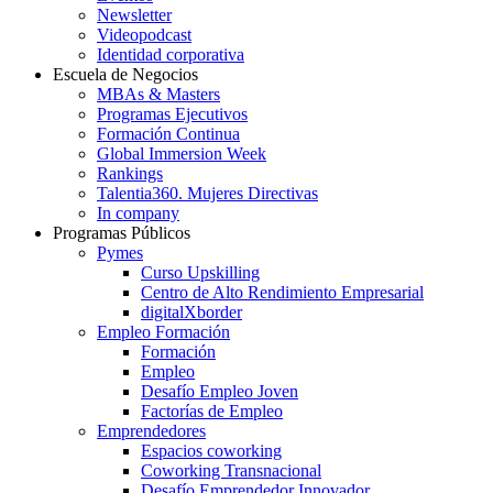
Newsletter
Videopodcast
Identidad corporativa
Escuela de Negocios
MBAs & Masters
Programas Ejecutivos
Formación Continua
Global Immersion Week
Rankings
Talentia360. Mujeres Directivas
In company
Programas Públicos
Pymes
Curso Upskilling
Centro de Alto Rendimiento Empresarial
digitalXborder
Empleo Formación
Formación
Empleo
Desafío Empleo Joven
Factorías de Empleo
Emprendedores
Espacios coworking
Coworking Transnacional
Desafío Emprendedor Innovador