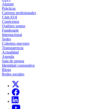
Alumni
Prácticas
Carreras profesionales
Club EOI
Conócenos
Quiénes somos
Fundesarte
Internacional
Sedes
Colegios mayores
Transparencia
Actualidad
Agenda
Sala de prensa
Identidad corporativa
Blogs
Redes sociales
Links, Opens in this window
Links, Opens in this window
Links, Opens in this window
Links, Opens in this window