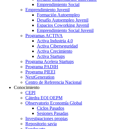
Emprendimiento Social
Emprendimiento Juvenil
Formación Autoempleo
Desafío Autoempleo Juvenil
Espacios Coworking Juvenil
Emprendimiento Social Juvenil
Programas ACTIVA
Activa Industria 4.0
Activa Ciberseguridad
Activa Crecimiento
Activa Startups
Programa Acelera Startups
Programa PADIH
Programa PIEEI
NextGeneration
Centro de Referencia Nacional
Conocimiento
CEPI
Cátedra EOI OEPM
Observatorio Economía Global
Ciclos Pasados
Sesiones Pasadas
Investigaciones propias
Repositorio savia
Fundesarte