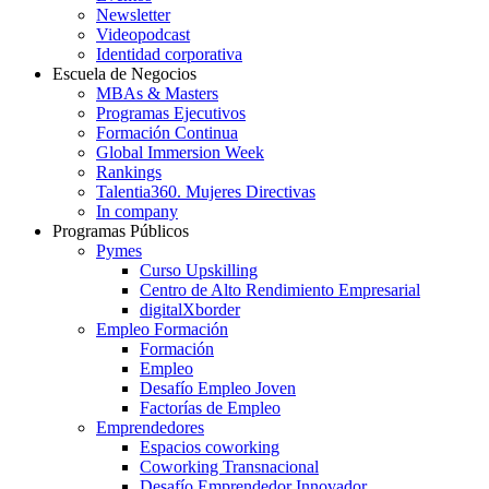
Newsletter
Videopodcast
Identidad corporativa
Escuela de Negocios
MBAs & Masters
Programas Ejecutivos
Formación Continua
Global Immersion Week
Rankings
Talentia360. Mujeres Directivas
In company
Programas Públicos
Pymes
Curso Upskilling
Centro de Alto Rendimiento Empresarial
digitalXborder
Empleo Formación
Formación
Empleo
Desafío Empleo Joven
Factorías de Empleo
Emprendedores
Espacios coworking
Coworking Transnacional
Desafío Emprendedor Innovador