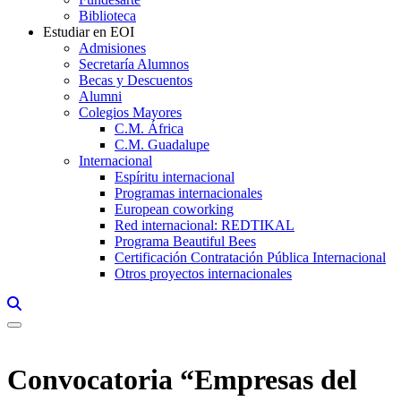
Biblioteca
Estudiar en EOI
Admisiones
Secretaría Alumnos
Becas y Descuentos
Alumni
Colegios Mayores
C.M. África
C.M. Guadalupe
Internacional
Espíritu internacional
Programas internacionales
European coworking
Red internacional: REDTIKAL
Programa Beautiful Bees
Certificación Contratación Pública Internacional
Otros proyectos internacionales
Links, Opens in this window a searcher
Convocatoria “Empresas del