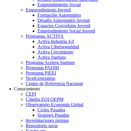
Emprendimiento Social
Emprendimiento Juvenil
Formación Autoempleo
Desafío Autoempleo Juvenil
Espacios Coworking Juvenil
Emprendimiento Social Juvenil
Programas ACTIVA
Activa Industria 4.0
Activa Ciberseguridad
Activa Crecimiento
Activa Startups
Programa Acelera Startups
Programa PADIH
Programa PIEEI
NextGeneration
Centro de Referencia Nacional
Conocimiento
CEPI
Cátedra EOI OEPM
Observatorio Economía Global
Ciclos Pasados
Sesiones Pasadas
Investigaciones propias
Repositorio savia
Fundesarte