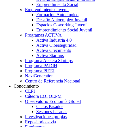
Emprendimiento Social
Emprendimiento Juvenil
Formación Autoempleo
Desafío Autoempleo Juvenil
Espacios Coworking Juvenil
Emprendimiento Social Juvenil
Programas ACTIVA
Activa Industria 4.0
Activa Ciberseguridad
Activa Crecimiento
Activa Startups
Programa Acelera Startups
Programa PADIH
Programa PIEEI
NextGeneration
Centro de Referencia Nacional
Conocimiento
CEPI
Cátedra EOI OEPM
Observatorio Economía Global
Ciclos Pasados
Sesiones Pasadas
Investigaciones propias
Repositorio savia
Fundesarte