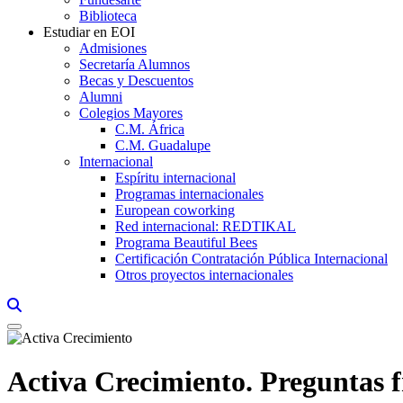
Biblioteca
Estudiar en EOI
Admisiones
Secretaría Alumnos
Becas y Descuentos
Alumni
Colegios Mayores
C.M. África
C.M. Guadalupe
Internacional
Espíritu internacional
Programas internacionales
European coworking
Red internacional: REDTIKAL
Programa Beautiful Bees
Certificación Contratación Pública Internacional
Otros proyectos internacionales
Links, Opens in this window a searcher
Activa Crecimiento. Preguntas f