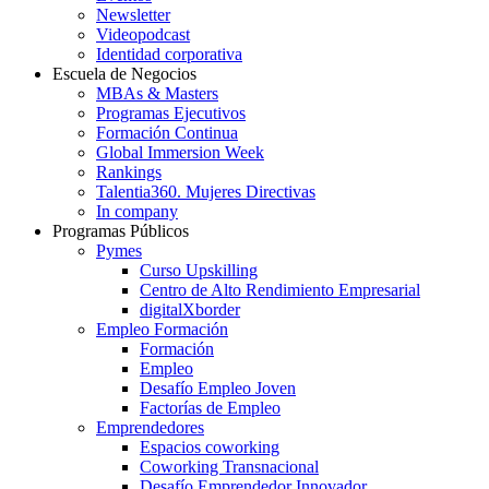
Newsletter
Videopodcast
Identidad corporativa
Escuela de Negocios
MBAs & Masters
Programas Ejecutivos
Formación Continua
Global Immersion Week
Rankings
Talentia360. Mujeres Directivas
In company
Programas Públicos
Pymes
Curso Upskilling
Centro de Alto Rendimiento Empresarial
digitalXborder
Empleo Formación
Formación
Empleo
Desafío Empleo Joven
Factorías de Empleo
Emprendedores
Espacios coworking
Coworking Transnacional
Desafío Emprendedor Innovador