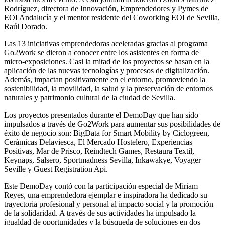
Rodríguez, directora de Innovación, Emprendedores y Pymes de
EOI Andalucía y el mentor residente del Coworking EOI de Sevilla,
Raúl Dorado.
Las 13 iniciativas emprendedoras aceleradas gracias al programa
Go2Work se dieron a conocer entre los asistentes en forma de
micro-exposiciones. Casi la mitad de los proyectos se basan en la
aplicación de las nuevas tecnologías y procesos de digitalización.
Además, impactan positivamente en el entorno, promoviendo la
sostenibilidad, la movilidad, la salud y la preservación de entornos
naturales y patrimonio cultural de la ciudad de Sevilla.
Los proyectos presentados durante el DemoDay que han sido
impulsados a través de Go2Work para aumentar sus posibilidades de
éxito de negocio son: BigData for Smart Mobility by Ciclogreen,
Cerámicas Delaviesca, El Mercado Hostelero, Experiencias
Positivas, Mar de Prisco, Reindtech Games, Restaura Textil,
Keynaps, Salsero, Sportmadness Sevilla, Inkawakye, Voyager
Seville y Guest Registration Api.
Este DemoDay contó con la participación especial de Miriam
Reyes, una emprendedora ejemplar e inspiradora ha dedicado su
trayectoria profesional y personal al impacto social y la promoción
de la solidaridad. A través de sus actividades ha impulsado la
igualdad de oportunidades y la búsqueda de soluciones en dos