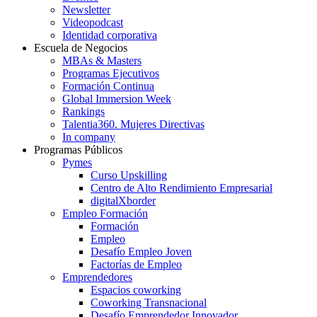
Newsletter
Videopodcast
Identidad corporativa
Escuela de Negocios
MBAs & Masters
Programas Ejecutivos
Formación Continua
Global Immersion Week
Rankings
Talentia360. Mujeres Directivas
In company
Programas Públicos
Pymes
Curso Upskilling
Centro de Alto Rendimiento Empresarial
digitalXborder
Empleo Formación
Formación
Empleo
Desafío Empleo Joven
Factorías de Empleo
Emprendedores
Espacios coworking
Coworking Transnacional
Desafío Emprendedor Innovador