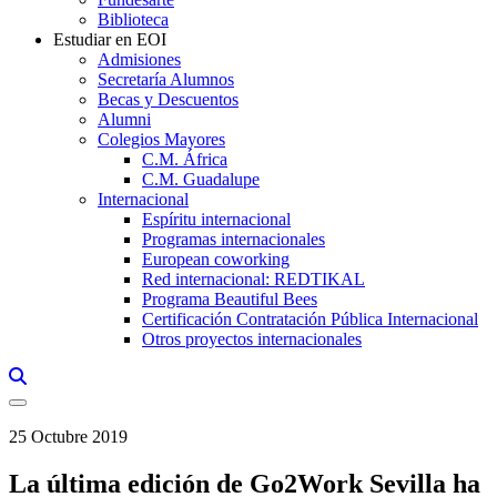
Biblioteca
Estudiar en EOI
Admisiones
Secretaría Alumnos
Becas y Descuentos
Alumni
Colegios Mayores
C.M. África
C.M. Guadalupe
Internacional
Espíritu internacional
Programas internacionales
European coworking
Red internacional: REDTIKAL
Programa Beautiful Bees
Certificación Contratación Pública Internacional
Otros proyectos internacionales
Links, Opens in this window a searcher
25 Octubre 2019
La última edición de Go2Work Sevilla ha