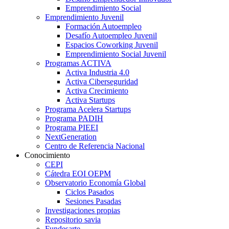
Emprendimiento Social
Emprendimiento Juvenil
Formación Autoempleo
Desafío Autoempleo Juvenil
Espacios Coworking Juvenil
Emprendimiento Social Juvenil
Programas ACTIVA
Activa Industria 4.0
Activa Ciberseguridad
Activa Crecimiento
Activa Startups
Programa Acelera Startups
Programa PADIH
Programa PIEEI
NextGeneration
Centro de Referencia Nacional
Conocimiento
CEPI
Cátedra EOI OEPM
Observatorio Economía Global
Ciclos Pasados
Sesiones Pasadas
Investigaciones propias
Repositorio savia
Fundesarte