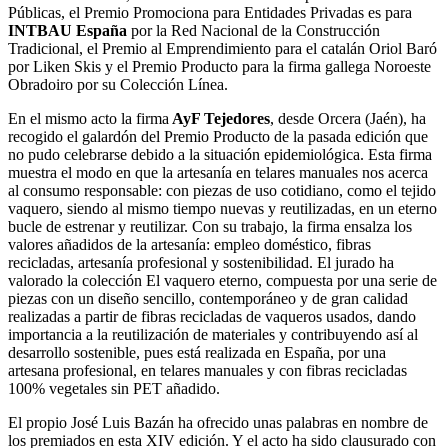
Públicas, el Premio Promociona para Entidades Privadas es para
INTBAU España
por la Red Nacional de la Construcción
Tradicional, el Premio al Emprendimiento para el catalán Oriol Baró
por Liken Skis y el Premio Producto para la firma gallega Noroeste
Obradoiro por su Colección Línea.
En el mismo acto la firma
AyF Tejedores
, desde Orcera (Jaén), ha
recogido el galardón del Premio Producto de la pasada edición que
no pudo celebrarse debido a la situación epidemiológica. Esta firma
muestra el modo en que la artesanía en telares manuales nos acerca
al consumo responsable: con piezas de uso cotidiano, como el tejido
vaquero, siendo al mismo tiempo nuevas y reutilizadas, en un eterno
bucle de estrenar y reutilizar. Con su trabajo, la firma ensalza los
valores añadidos de la artesanía: empleo doméstico, fibras
recicladas, artesanía profesional y sostenibilidad. El jurado ha
valorado la colección El vaquero eterno, compuesta por una serie de
piezas con un diseño sencillo, contemporáneo y de gran calidad
realizadas a partir de fibras recicladas de vaqueros usados, dando
importancia a la reutilización de materiales y contribuyendo así al
desarrollo sostenible, pues está realizada en España, por una
artesana profesional, en telares manuales y con fibras recicladas
100% vegetales sin PET añadido.
El propio José Luis Bazán ha ofrecido unas palabras en nombre de
los premiados en esta XIV edición. Y el acto ha sido clausurado con