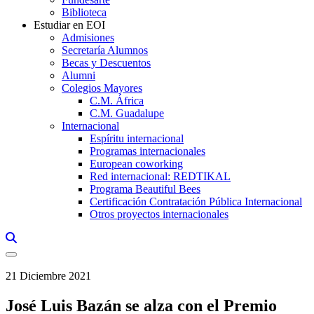
Biblioteca
Estudiar en EOI
Admisiones
Secretaría Alumnos
Becas y Descuentos
Alumni
Colegios Mayores
C.M. África
C.M. Guadalupe
Internacional
Espíritu internacional
Programas internacionales
European coworking
Red internacional: REDTIKAL
Programa Beautiful Bees
Certificación Contratación Pública Internacional
Otros proyectos internacionales
Links, Opens in this window a searcher
21 Diciembre 2021
José Luis Bazán se alza con el Premio