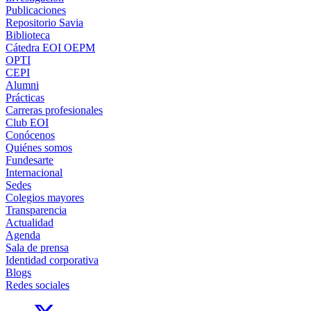
Publicaciones
Repositorio Savia
Biblioteca
Cátedra EOI OEPM
OPTI
CEPI
Alumni
Prácticas
Carreras profesionales
Club EOI
Conócenos
Quiénes somos
Fundesarte
Internacional
Sedes
Colegios mayores
Transparencia
Actualidad
Agenda
Sala de prensa
Identidad corporativa
Blogs
Redes sociales
Links, Opens in this window