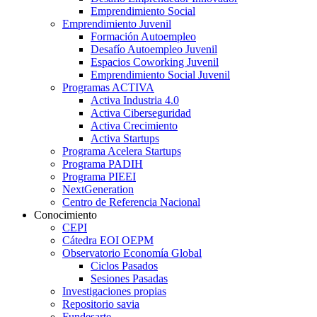
Emprendimiento Social
Emprendimiento Juvenil
Formación Autoempleo
Desafío Autoempleo Juvenil
Espacios Coworking Juvenil
Emprendimiento Social Juvenil
Programas ACTIVA
Activa Industria 4.0
Activa Ciberseguridad
Activa Crecimiento
Activa Startups
Programa Acelera Startups
Programa PADIH
Programa PIEEI
NextGeneration
Centro de Referencia Nacional
Conocimiento
CEPI
Cátedra EOI OEPM
Observatorio Economía Global
Ciclos Pasados
Sesiones Pasadas
Investigaciones propias
Repositorio savia
Fundesarte