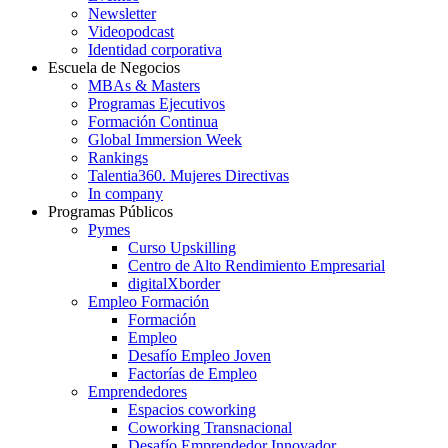
Newsletter
Videopodcast
Identidad corporativa
Escuela de Negocios
MBAs & Masters
Programas Ejecutivos
Formación Continua
Global Immersion Week
Rankings
Talentia360. Mujeres Directivas
In company
Programas Públicos
Pymes
Curso Upskilling
Centro de Alto Rendimiento Empresarial
digitalXborder
Empleo Formación
Formación
Empleo
Desafío Empleo Joven
Factorías de Empleo
Emprendedores
Espacios coworking
Coworking Transnacional
Desafío Emprendedor Innovador