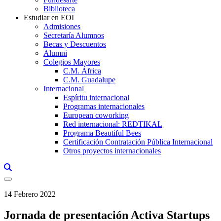
Biblioteca
Estudiar en EOI
Admisiones
Secretaría Alumnos
Becas y Descuentos
Alumni
Colegios Mayores
C.M. África
C.M. Guadalupe
Internacional
Espíritu internacional
Programas internacionales
European coworking
Red internacional: REDTIKAL
Programa Beautiful Bees
Certificación Contratación Pública Internacional
Otros proyectos internacionales
Links, Opens in this window a searcher
14 Febrero 2022
Jornada de presentación Activa Startups