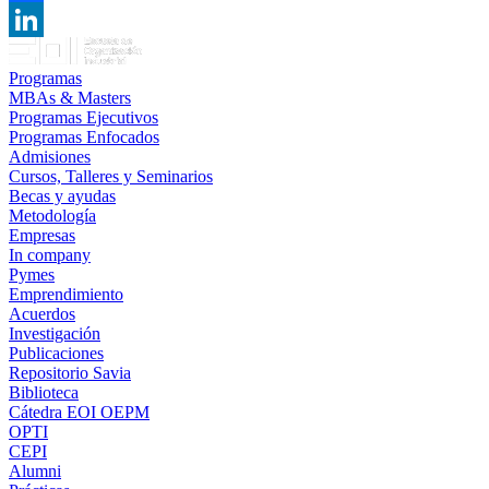
Facebook
LinkedIn
Programas
MBAs & Masters
Programas Ejecutivos
Programas Enfocados
Admisiones
Cursos, Talleres y Seminarios
Becas y ayudas
Metodología
Empresas
In company
Pymes
Emprendimiento
Acuerdos
Investigación
Publicaciones
Repositorio Savia
Biblioteca
Cátedra EOI OEPM
OPTI
CEPI
Alumni