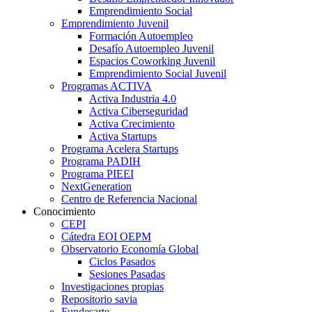
Emprendimiento Social
Emprendimiento Juvenil
Formación Autoempleo
Desafío Autoempleo Juvenil
Espacios Coworking Juvenil
Emprendimiento Social Juvenil
Programas ACTIVA
Activa Industria 4.0
Activa Ciberseguridad
Activa Crecimiento
Activa Startups
Programa Acelera Startups
Programa PADIH
Programa PIEEI
NextGeneration
Centro de Referencia Nacional
Conocimiento
CEPI
Cátedra EOI OEPM
Observatorio Economía Global
Ciclos Pasados
Sesiones Pasadas
Investigaciones propias
Repositorio savia
Fundesarte