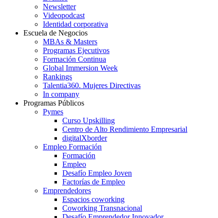
Newsletter
Videopodcast
Identidad corporativa
Escuela de Negocios
MBAs & Masters
Programas Ejecutivos
Formación Continua
Global Immersion Week
Rankings
Talentia360. Mujeres Directivas
In company
Programas Públicos
Pymes
Curso Upskilling
Centro de Alto Rendimiento Empresarial
digitalXborder
Empleo Formación
Formación
Empleo
Desafío Empleo Joven
Factorías de Empleo
Emprendedores
Espacios coworking
Coworking Transnacional
Desafío Emprendedor Innovador