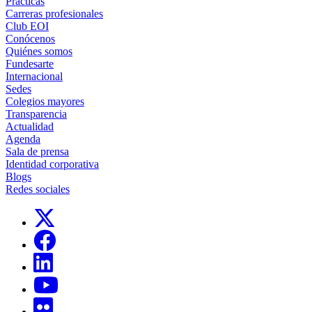
Prácticas
Carreras profesionales
Club EOI
Conócenos
Quiénes somos
Fundesarte
Internacional
Sedes
Colegios mayores
Transparencia
Actualidad
Agenda
Sala de prensa
Identidad corporativa
Blogs
Redes sociales
Links, Opens in this window
Links, Opens in this window
Links, Opens in this window
Links, Opens in this window
Links, Opens in this window