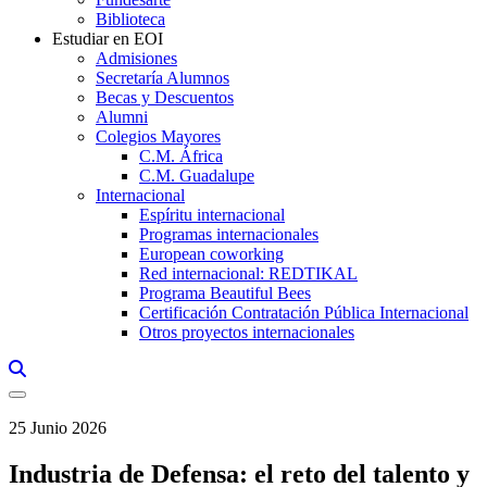
Biblioteca
Estudiar en EOI
Admisiones
Secretaría Alumnos
Becas y Descuentos
Alumni
Colegios Mayores
C.M. África
C.M. Guadalupe
Internacional
Espíritu internacional
Programas internacionales
European coworking
Red internacional: REDTIKAL
Programa Beautiful Bees
Certificación Contratación Pública Internacional
Otros proyectos internacionales
Links, Opens in this window a searcher
25 Junio 2026
Industria de Defensa: el reto del talento y