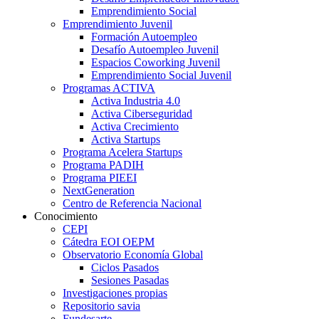
Emprendimiento Social
Emprendimiento Juvenil
Formación Autoempleo
Desafío Autoempleo Juvenil
Espacios Coworking Juvenil
Emprendimiento Social Juvenil
Programas ACTIVA
Activa Industria 4.0
Activa Ciberseguridad
Activa Crecimiento
Activa Startups
Programa Acelera Startups
Programa PADIH
Programa PIEEI
NextGeneration
Centro de Referencia Nacional
Conocimiento
CEPI
Cátedra EOI OEPM
Observatorio Economía Global
Ciclos Pasados
Sesiones Pasadas
Investigaciones propias
Repositorio savia
Fundesarte