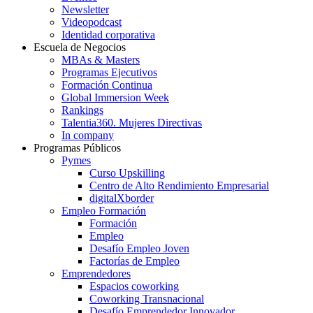
Newsletter
Videopodcast
Identidad corporativa
Escuela de Negocios
MBAs & Masters
Programas Ejecutivos
Formación Continua
Global Immersion Week
Rankings
Talentia360. Mujeres Directivas
In company
Programas Públicos
Pymes
Curso Upskilling
Centro de Alto Rendimiento Empresarial
digitalXborder
Empleo Formación
Formación
Empleo
Desafío Empleo Joven
Factorías de Empleo
Emprendedores
Espacios coworking
Coworking Transnacional
Desafío Emprendedor Innovador