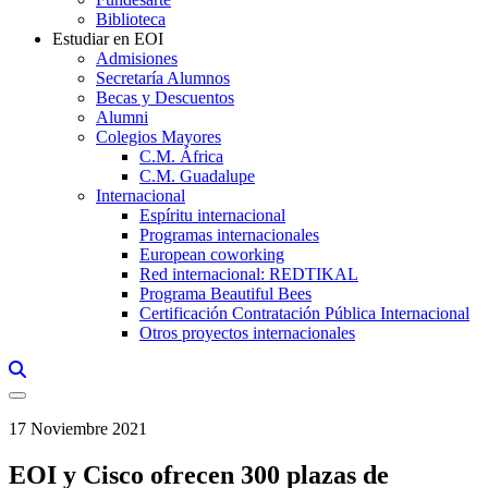
Biblioteca
Estudiar en EOI
Admisiones
Secretaría Alumnos
Becas y Descuentos
Alumni
Colegios Mayores
C.M. África
C.M. Guadalupe
Internacional
Espíritu internacional
Programas internacionales
European coworking
Red internacional: REDTIKAL
Programa Beautiful Bees
Certificación Contratación Pública Internacional
Otros proyectos internacionales
Links, Opens in this window a searcher
17 Noviembre 2021
EOI y Cisco ofrecen 300 plazas de