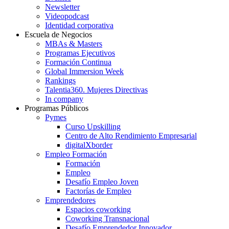
Newsletter
Videopodcast
Identidad corporativa
Escuela de Negocios
MBAs & Masters
Programas Ejecutivos
Formación Continua
Global Immersion Week
Rankings
Talentia360. Mujeres Directivas
In company
Programas Públicos
Pymes
Curso Upskilling
Centro de Alto Rendimiento Empresarial
digitalXborder
Empleo Formación
Formación
Empleo
Desafío Empleo Joven
Factorías de Empleo
Emprendedores
Espacios coworking
Coworking Transnacional
Desafío Emprendedor Innovador