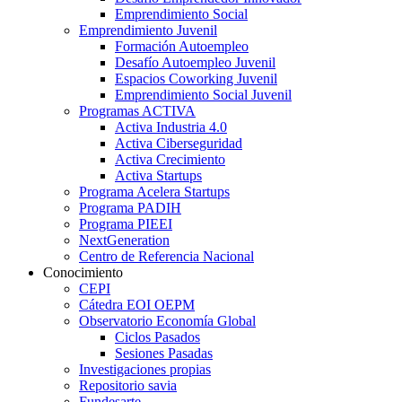
Emprendimiento Social
Emprendimiento Juvenil
Formación Autoempleo
Desafío Autoempleo Juvenil
Espacios Coworking Juvenil
Emprendimiento Social Juvenil
Programas ACTIVA
Activa Industria 4.0
Activa Ciberseguridad
Activa Crecimiento
Activa Startups
Programa Acelera Startups
Programa PADIH
Programa PIEEI
NextGeneration
Centro de Referencia Nacional
Conocimiento
CEPI
Cátedra EOI OEPM
Observatorio Economía Global
Ciclos Pasados
Sesiones Pasadas
Investigaciones propias
Repositorio savia
Fundesarte