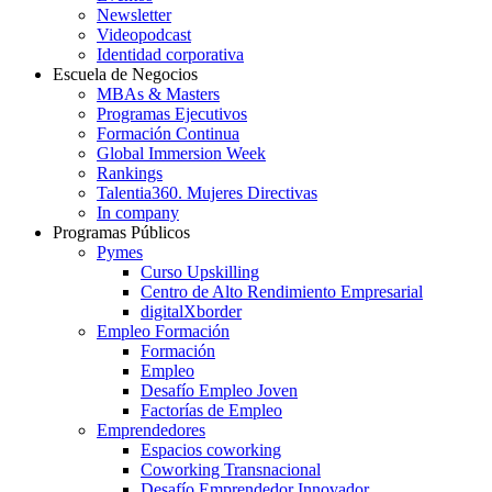
Newsletter
Videopodcast
Identidad corporativa
Escuela de Negocios
MBAs & Masters
Programas Ejecutivos
Formación Continua
Global Immersion Week
Rankings
Talentia360. Mujeres Directivas
In company
Programas Públicos
Pymes
Curso Upskilling
Centro de Alto Rendimiento Empresarial
digitalXborder
Empleo Formación
Formación
Empleo
Desafío Empleo Joven
Factorías de Empleo
Emprendedores
Espacios coworking
Coworking Transnacional
Desafío Emprendedor Innovador