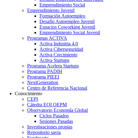
Emprendimiento Social
Emprendimiento Juvenil
Formación Autoempleo
Desafío Autoempleo Juvenil
Espacios Coworking Juvenil
Emprendimiento Social Juvenil
Programas ACTIVA
Activa Industria 4.0
Activa Ciberseguridad
Activa Crecimiento
Activa Startups
Programa Acelera Startups
Programa PADIH
Programa PIEEI
NextGeneration
Centro de Referencia Nacional
Conocimiento
CEPI
Cátedra EOI OEPM
Observatorio Economía Global
Ciclos Pasados
Sesiones Pasadas
Investigaciones propias
Repositorio savia
Fundesarte