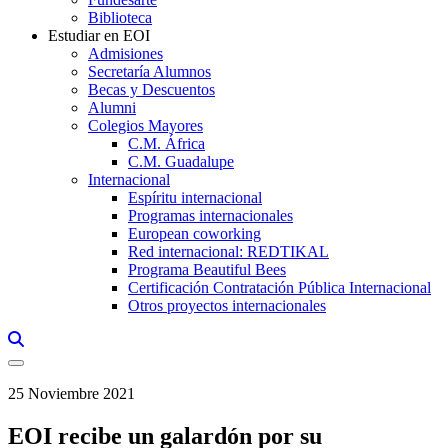
Biblioteca
Estudiar en EOI
Admisiones
Secretaría Alumnos
Becas y Descuentos
Alumni
Colegios Mayores
C.M. África
C.M. Guadalupe
Internacional
Espíritu internacional
Programas internacionales
European coworking
Red internacional: REDTIKAL
Programa Beautiful Bees
Certificación Contratación Pública Internacional
Otros proyectos internacionales
Links, Opens in this window a searcher
25 Noviembre 2021
EOI recibe un galardón por su