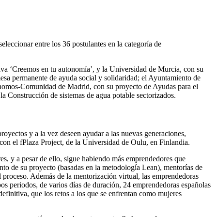
eccionar entre los 36 postulantes en la categoría de
tiva ‘Creemos en tu autonomía’, y la Universidad de Murcia, con su
mesa permanente de ayuda social y solidaridad; el Ayuntamiento de
tónomos-Comunidad de Madrid, con su proyecto de Ayudas para el
 la Construcción de sistemas de agua potable sectorizados.
yectos y a la vez deseen ayudar a las nuevas generaciones,
on el fPlaza Project, de la Universidad de Oulu, en Finlandia.
s, y a pesar de ello, sigue habiendo más emprendedores que
nto de su proyecto (basadas en la metodología Lean), mentorías de
el proceso. Además de la mentorización virtual, las emprendedoras
os periodos, de varios días de duración, 24 emprendedoras españolas
definitiva, que los retos a los que se enfrentan como mujeres