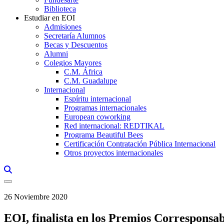
Biblioteca
Estudiar en EOI
Admisiones
Secretaría Alumnos
Becas y Descuentos
Alumni
Colegios Mayores
C.M. África
C.M. Guadalupe
Internacional
Espíritu internacional
Programas internacionales
European coworking
Red internacional: REDTIKAL
Programa Beautiful Bees
Certificación Contratación Pública Internacional
Otros proyectos internacionales
Links, Opens in this window a searcher
26 Noviembre 2020
EOI, finalista en los Premios Corresponsa