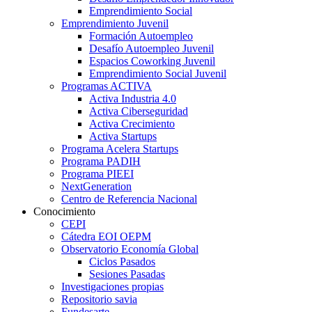
Emprendimiento Social
Emprendimiento Juvenil
Formación Autoempleo
Desafío Autoempleo Juvenil
Espacios Coworking Juvenil
Emprendimiento Social Juvenil
Programas ACTIVA
Activa Industria 4.0
Activa Ciberseguridad
Activa Crecimiento
Activa Startups
Programa Acelera Startups
Programa PADIH
Programa PIEEI
NextGeneration
Centro de Referencia Nacional
Conocimiento
CEPI
Cátedra EOI OEPM
Observatorio Economía Global
Ciclos Pasados
Sesiones Pasadas
Investigaciones propias
Repositorio savia
Fundesarte