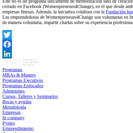
Este no es un programa únicamente de mentorizacion sino de creació
cerrado en Facebook (Womenpreneurs4Change), en el que desde ambos
empresas finesas. Además, la iniciativa colabora con la
Fundación Insp
Las emprendedoras de Womenpreneurs4Change son voluntarias en Inspiri
de manera voluntaria, impartir charlas sobre su experiencia profesiona
Twitter
Facebook
LinkedIn
Programas
MBAs & Masters
Programas Ejecutivos
Programas Enfocados
Admisiones
Cursos, Talleres y Seminarios
Becas y ayudas
Metodología
Empresas
In company
Pymes
Emprendimiento