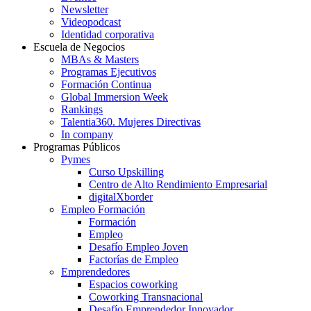
Newsletter
Videopodcast
Identidad corporativa
Escuela de Negocios
MBAs & Masters
Programas Ejecutivos
Formación Continua
Global Immersion Week
Rankings
Talentia360. Mujeres Directivas
In company
Programas Públicos
Pymes
Curso Upskilling
Centro de Alto Rendimiento Empresarial
digitalXborder
Empleo Formación
Formación
Empleo
Desafío Empleo Joven
Factorías de Empleo
Emprendedores
Espacios coworking
Coworking Transnacional
Desafío Emprendedor Innovador