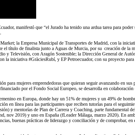
dor, manifestó que “el Jurado ha tenido una ardua tarea para poder sel
.
os Market; la Empresa Municipal de Transportes de Madrid, con la inicia
el título de finalista junto a Aguas de Murcia, por su creación de la 
adio y Televisión, con Aragón Sostenible; la Dirección General de Au
on la iniciativa #GràciesRubí, y EP Petroecuador, con su proyecto para
 para mujeres emprendedoras que quieran seguir avanzando en sus pro
inanciado por el Fondo Social Europeo, se desarrolla en colaboración c
o femenino en Europa, donde hay un 51% de mujeres y un 49% de hombre
 en línea para las participantes que reciben tutorías para el seguimie
ersión) y mentorías de Plan de Carrera y Coaching, parte fundamental d
land, nov 2019) y uno en España (fLeader Málaga, marzo 2020). En amb
encias, buenas prácticas de liderazgo y conciliación y de comprobar, en 