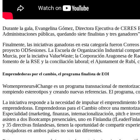
Durante la gala, Evangelina Gómez, Directora Ejecutiva de CERES Ecua
Administraciones públicas, quedando siete finalistas y tres ganadores”
Finalmente, las iniciativas ganadoras en esta categoría fueron Corre
proyecto ODSesiones. La Escuela de Organización Industrial comparte 
Murcia, por la inciativa ValueWaste; la Corporación Aragonesa de R
fomento de la RSE y la conciliación laboral; el Ajuntament de Rubí, c
Emprendedoras por el cambio, el programa finalista de EOI
Womenpreneurs4Change es un programa transnacional de mentorización
rompiendo estereotipos y creando nuevas referencias. El programa, cof
La iniciativa responde a la necesidad de impulsar el emprendimient
emprendedoras. Emprendedoras para el Cambio ofrece una mentorización
Especialidad (marketing, finanzas, internacionalizacioón, pitch e inv
asisten a dos Bootcamps presenciales, uno en Finlandia (fLeaderFin
y 35 directivas finlandesas, tienen la oportunidad de compartir experi
trabajadoras en ambos países no son tan diferentes.