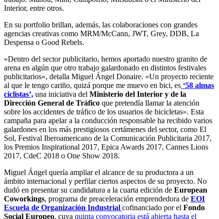
Interior, entre otros.
En su portfolio brillan, además, las colaboraciones con grandes
agencias creativas como MRM/McCann, JWT, Grey, DDB, La
Despensa o Good Rebels.
«Dentro del sector publicitario, hemos aportado nuestro granito de
arena en algún que otro trabajo galardonado en distintos festivales
publicitarios», detalla Miguel Ángel Donaire. «Un proyecto reciente
al que le tengo cariño, quizá porque me muevo en bici, es
‘58 almas
ciclistas’,
una iniciativa del
Ministerio del Interior y de la
Dirección General de Tráfico
que pretendía llamar la atención
sobre los accidentes de tráfico de los usuarios de bicicletas». Esta
campaña para apelar a la conducción responsable ha recibido varios
galardones en los más prestigiosos certámenes del sector, como El
Sol, Festival Iberoamericano de la Comunicación Publicitaria 2017,
los Premios Inspirational 2017, Epica Awards 2017, Cannes Lions
2017, CdeC 2018 o One Show 2018.
Miguel Ángel quería ampliar el alcance de su productora a un
ámbito internacional y perfilar ciertos aspectos de su proyecto. No
dudó en presentar su candidatura a la cuarta edición de
European
Coworkings
, programa de preaceleración emprendedora de
EOI
Escuela de Organización Industrial
cofinanciado por el
Fondo
Social Europeo
, cuya
quinta convocatoria está abierta hasta el