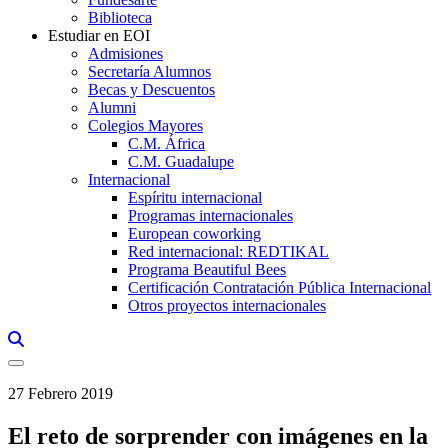
Biblioteca
Estudiar en EOI
Admisiones
Secretaría Alumnos
Becas y Descuentos
Alumni
Colegios Mayores
C.M. África
C.M. Guadalupe
Internacional
Espíritu internacional
Programas internacionales
European coworking
Red internacional: REDTIKAL
Programa Beautiful Bees
Certificación Contratación Pública Internacional
Otros proyectos internacionales
Links, Opens in this window a searcher
27 Febrero 2019
El reto de sorprender con imágenes en la