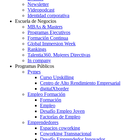
Newsletter
Videopodcast
Identidad corporativa
Escuela de Negocios
MBAs & Masters
Programas Ejecutivos
Formación Continua
Global Immersion Week
Rankings
Talentia360. Mujeres Directivas
In company
Programas Públicos
Pymes
Curso Upskilling
Centro de Alto Rendimiento Empresarial
digitalXborder
Empleo Formación
Formación
Empleo
Desafío Empleo Joven
Factorías de Empleo
Emprendedores
Espacios coworking
Coworking Transnacional
Desafío Emprendedor Innovador