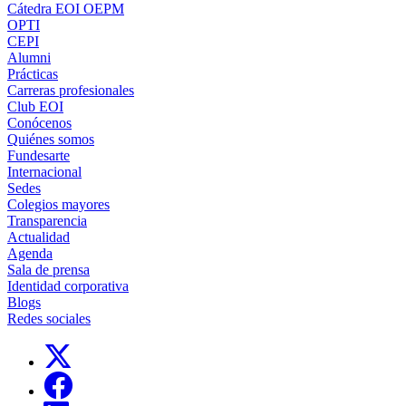
Cátedra EOI OEPM
OPTI
CEPI
Alumni
Prácticas
Carreras profesionales
Club EOI
Conócenos
Quiénes somos
Fundesarte
Internacional
Sedes
Colegios mayores
Transparencia
Actualidad
Agenda
Sala de prensa
Identidad corporativa
Blogs
Redes sociales
Links, Opens in this window
Links, Opens in this window