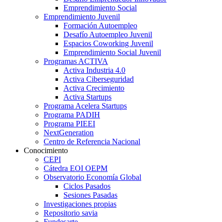
Emprendimiento Social
Emprendimiento Juvenil
Formación Autoempleo
Desafío Autoempleo Juvenil
Espacios Coworking Juvenil
Emprendimiento Social Juvenil
Programas ACTIVA
Activa Industria 4.0
Activa Ciberseguridad
Activa Crecimiento
Activa Startups
Programa Acelera Startups
Programa PADIH
Programa PIEEI
NextGeneration
Centro de Referencia Nacional
Conocimiento
CEPI
Cátedra EOI OEPM
Observatorio Economía Global
Ciclos Pasados
Sesiones Pasadas
Investigaciones propias
Repositorio savia
Fundesarte