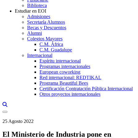
Biblioteca
Estudiar en EOI
Admisiones
Secretaría Alumnos
Becas y Descuentos
Alumni
Colegios Mayores
C.M. África
C.M. Guadalupe
Internacional
Espíritu internacional
Programas internacionales
European coworking
Red internacional: REDTIKAL
Programa Beautiful Bees
Certificación Contratación Pública Internacional
Otros proyectos internacionales
Links, Opens in this window a searcher
25 Agosto 2022
El Ministerio de Industria pone en