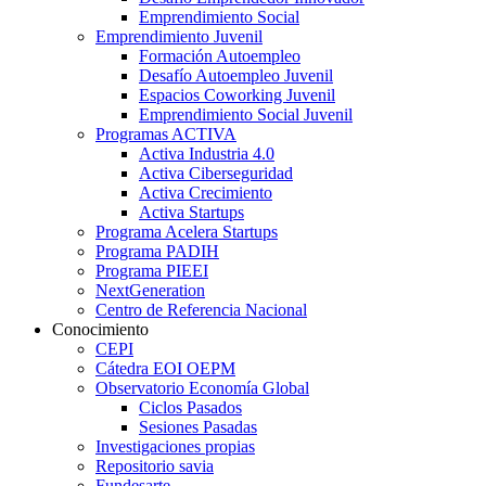
Emprendimiento Social
Emprendimiento Juvenil
Formación Autoempleo
Desafío Autoempleo Juvenil
Espacios Coworking Juvenil
Emprendimiento Social Juvenil
Programas ACTIVA
Activa Industria 4.0
Activa Ciberseguridad
Activa Crecimiento
Activa Startups
Programa Acelera Startups
Programa PADIH
Programa PIEEI
NextGeneration
Centro de Referencia Nacional
Conocimiento
CEPI
Cátedra EOI OEPM
Observatorio Economía Global
Ciclos Pasados
Sesiones Pasadas
Investigaciones propias
Repositorio savia
Fundesarte