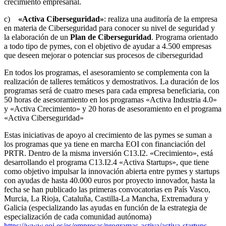
crecimiento empresarial.
c)
«Activa Ciberseguridad»
: realiza una auditoría de la empresa
en materia de Ciberseguridad para conocer su nivel de seguridad y
la elaboración de un
Plan de Ciberseguridad
. Programa orientado
a todo tipo de pymes, con el objetivo de ayudar a 4.500 empresas
que deseen mejorar o potenciar sus procesos de ciberseguridad
En todos los programas, el asesoramiento se complementa con la
realización de talleres temáticos y demostrativos. La duración de los
programas será de cuatro meses para cada empresa beneficiaria, con
50 horas de asesoramiento en los programas «Activa Industria 4.0»
y «Activa Crecimiento» y 20 horas de asesoramiento en el programa
«Activa Ciberseguridad»
Estas iniciativas de apoyo al crecimiento de las pymes se suman a
los programas que ya tiene en marcha EOI con financiación del
PRTR. Dentro de la misma inversión C13.I2. «Crecimiento», está
desarrollando el programa C13.I2.4 «Activa Startups», que tiene
como objetivo impulsar la innovación abierta entre pymes y startups
con ayudas de hasta 40.000 euros por proyecto innovador, hasta la
fecha se han publicado las primeras convocatorias en País Vasco,
Murcia, La Rioja, Cataluña, Castilla-La Mancha, Extremadura y
Galicia (especializando las ayudas en función de la estrategia de
especialización de cada comunidad autónoma)
https://www.eoi.es/es/empresas/programas-activa/activa-startups