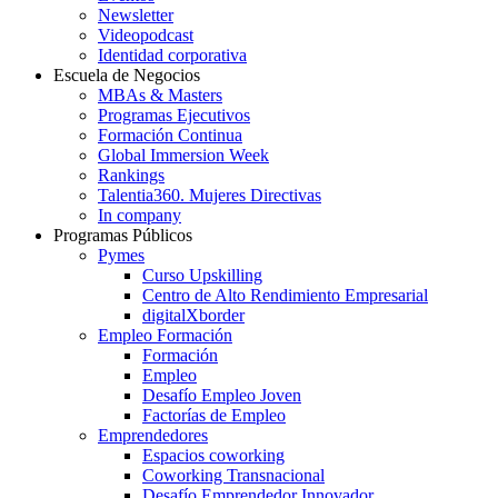
Newsletter
Videopodcast
Identidad corporativa
Escuela de Negocios
MBAs & Masters
Programas Ejecutivos
Formación Continua
Global Immersion Week
Rankings
Talentia360. Mujeres Directivas
In company
Programas Públicos
Pymes
Curso Upskilling
Centro de Alto Rendimiento Empresarial
digitalXborder
Empleo Formación
Formación
Empleo
Desafío Empleo Joven
Factorías de Empleo
Emprendedores
Espacios coworking
Coworking Transnacional
Desafío Emprendedor Innovador