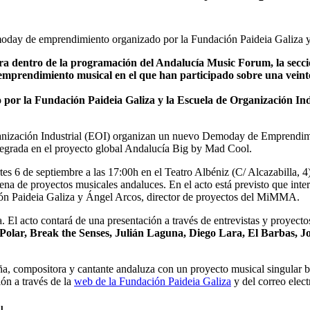
 dentro de la programación del Andalucía Music Forum, la secci
mprendimiento musical en el que han participado sobre una veinte
r la Fundación Paideia Galiza y la Escuela de Organización Indus
ganización Industrial (EOI) organizan un nuevo Demoday de Emprendimi
ntegrada en el proyecto global Andalucía Big by Mad Cool.
 6 de septiembre a las 17:00h en el Teatro Albéniz (C/ Alcazabilla, 4
a de proyectos musicales andaluces. En el acto está previsto que inter
ión Paideia Galiza y Ángel Arcos, director de proyectos del MiMMA.
 El acto contará de una presentación a través de entrevistas y proyecto
lar, Break the Senses, Julián Laguna, Diego Lara, El Barbas, Jo
, compositora y cantante andaluza con un proyecto musical singular ba
ión a través de la
web de la Fundación Paideia Galiza
y del correo elec
l