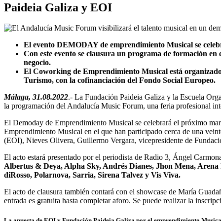
Paideia Galiza y EOI
El evento DEMODAY de emprendimiento Musical se celebra
Con este evento se clausura un programa de formación en e
negocio.
El Coworking de Emprendimiento Musical está organizado po
Turismo, con la cofinanciación del Fondo Social Europeo.
Málaga, 31.08.2022
.- La Fundación Paideia Galiza y la Escuela Or
la programación del Andalucía Music Forum, una feria profesional i
El Demoday de Emprendimiento Musical se celebrará el próximo martes
Emprendimiento Musical en el que han participado cerca de una veinten
(EOI), Nieves Olivera, Guillermo Vergara, vicepresidente de Fundac
El acto estará presentado por el periodista de Radio 3, Ángel Carmona.
Albertus & Deya, Alpha Sky, Andrés Dianes, Jhon Mena, Arena Po
diRosso, Polarnova, Sarria, Sirena Talvez y Vis Viva.
El acto de clausura también contará con el showcase de María Guadaña
entrada es gratuita hasta completar aforo. Se puede realizar la inscripc
La apuesta de EOI y Fundación Paideia Galiza por el emprendimiento Musica