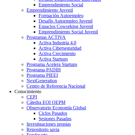
Emprendimiento Social
Emprendimiento Juvenil
Formación Autoempleo
Desafío Autoempleo Juvenil
Espacios Coworking Juvenil
Emprendimiento Social Juvenil
Programas ACTIVA
Activa Industria 4.0
Activa Ciberseguridad
Activa Crecimiento
Activa Startups
Programa Acelera Startups
Programa PADIH
Programa PIEEI
NextGeneration
Centro de Referencia Nacional
Conocimiento
CEPI
Cátedra EOI OEPM
Observatorio Economía Global
Ciclos Pasados
Sesiones Pasadas
Investigaciones propias
Repositorio savia
Fundesarte