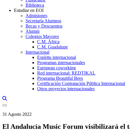
Biblioteca
Estudiar en EOI
Admisiones
Secretaría Alumnos
Becas y Descuentos
Alumni
Colegios Mayores
C.M. África
C.M. Guadalupe
Internacional
Espíritu internacional
Programas internacionales
European coworking
Red internacional: REDTIKAL
Programa Beautiful Bees
Certificación Contratación Pública Internacional
Otros proyectos internacionales
Links, Opens in this window a searcher
31 Agosto 2022
El Andalucía Music Forum visibilizará el