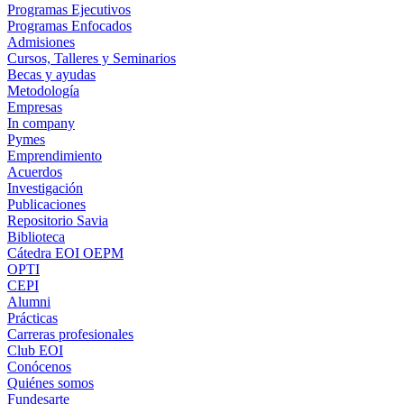
Programas Ejecutivos
Programas Enfocados
Admisiones
Cursos, Talleres y Seminarios
Becas y ayudas
Metodología
Empresas
In company
Pymes
Emprendimiento
Acuerdos
Investigación
Publicaciones
Repositorio Savia
Biblioteca
Cátedra EOI OEPM
OPTI
CEPI
Alumni
Prácticas
Carreras profesionales
Club EOI
Conócenos
Quiénes somos
Fundesarte