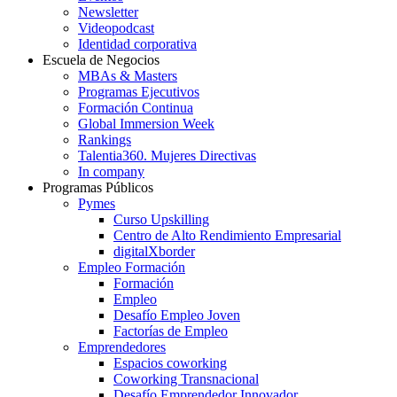
Newsletter
Videopodcast
Identidad corporativa
Escuela de Negocios
MBAs & Masters
Programas Ejecutivos
Formación Continua
Global Immersion Week
Rankings
Talentia360. Mujeres Directivas
In company
Programas Públicos
Pymes
Curso Upskilling
Centro de Alto Rendimiento Empresarial
digitalXborder
Empleo Formación
Formación
Empleo
Desafío Empleo Joven
Factorías de Empleo
Emprendedores
Espacios coworking
Coworking Transnacional
Desafío Emprendedor Innovador