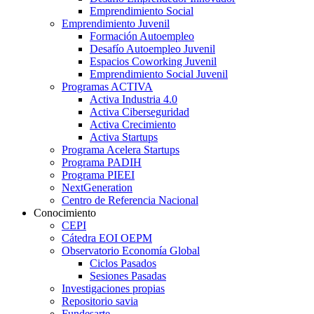
Emprendimiento Social
Emprendimiento Juvenil
Formación Autoempleo
Desafío Autoempleo Juvenil
Espacios Coworking Juvenil
Emprendimiento Social Juvenil
Programas ACTIVA
Activa Industria 4.0
Activa Ciberseguridad
Activa Crecimiento
Activa Startups
Programa Acelera Startups
Programa PADIH
Programa PIEEI
NextGeneration
Centro de Referencia Nacional
Conocimiento
CEPI
Cátedra EOI OEPM
Observatorio Economía Global
Ciclos Pasados
Sesiones Pasadas
Investigaciones propias
Repositorio savia
Fundesarte