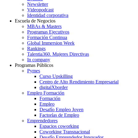
Newsletter
Videopodcast
Identidad corporativa
Escuela de Negocios
MBAs & Masters
Programas Ejecutivos
Formación Continua
Global Immersion Week
Rankings
Talentia360. Mujeres Directivas
In company
Programas Públicos
Pymes
Curso Upskilling
Centro de Alto Rendimiento Empresarial
digitalXborder
Empleo Formación
Formación
Empleo
Desafío Empleo Joven
Factorías de Empleo
Emprendedores
Espacios coworking
Coworking Transnacional
Desafío Emprendedor Innovador