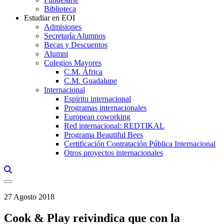
Biblioteca
Estudiar en EOI
Admisiones
Secretaría Alumnos
Becas y Descuentos
Alumni
Colegios Mayores
C.M. África
C.M. Guadalupe
Internacional
Espíritu internacional
Programas internacionales
European coworking
Red internacional: REDTIKAL
Programa Beautiful Bees
Certificación Contratación Pública Internacional
Otros proyectos internacionales
Links, Opens in this window a searcher
27 Agosto 2018
Cook & Play reivindica que con la