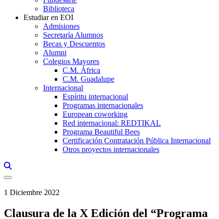
Biblioteca
Estudiar en EOI
Admisiones
Secretaría Alumnos
Becas y Descuentos
Alumni
Colegios Mayores
C.M. África
C.M. Guadalupe
Internacional
Espíritu internacional
Programas internacionales
European coworking
Red internacional: REDTIKAL
Programa Beautiful Bees
Certificación Contratación Pública Internacional
Otros proyectos internacionales
Links, Opens in this window a searcher
1 Diciembre 2022
Clausura de la X Edición del “Programa