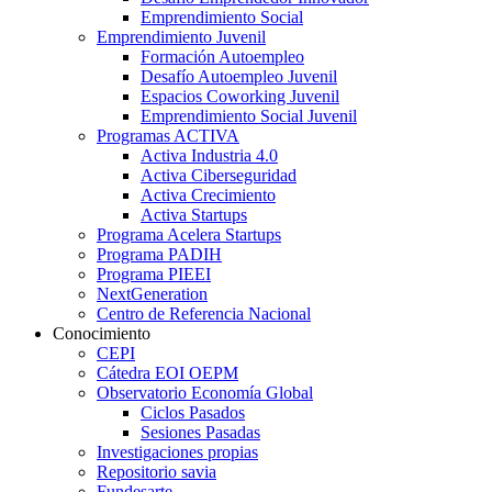
Emprendimiento Social
Emprendimiento Juvenil
Formación Autoempleo
Desafío Autoempleo Juvenil
Espacios Coworking Juvenil
Emprendimiento Social Juvenil
Programas ACTIVA
Activa Industria 4.0
Activa Ciberseguridad
Activa Crecimiento
Activa Startups
Programa Acelera Startups
Programa PADIH
Programa PIEEI
NextGeneration
Centro de Referencia Nacional
Conocimiento
CEPI
Cátedra EOI OEPM
Observatorio Economía Global
Ciclos Pasados
Sesiones Pasadas
Investigaciones propias
Repositorio savia
Fundesarte