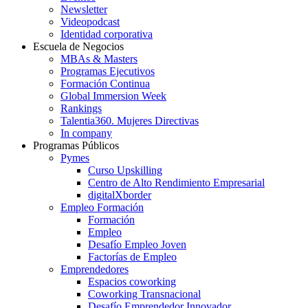
Newsletter
Videopodcast
Identidad corporativa
Escuela de Negocios
MBAs & Masters
Programas Ejecutivos
Formación Continua
Global Immersion Week
Rankings
Talentia360. Mujeres Directivas
In company
Programas Públicos
Pymes
Curso Upskilling
Centro de Alto Rendimiento Empresarial
digitalXborder
Empleo Formación
Formación
Empleo
Desafío Empleo Joven
Factorías de Empleo
Emprendedores
Espacios coworking
Coworking Transnacional
Desafío Emprendedor Innovador