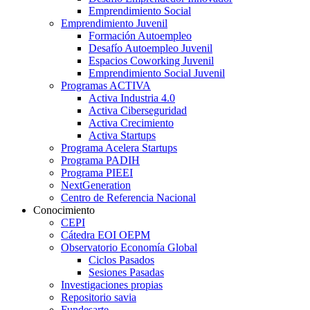
Emprendimiento Social
Emprendimiento Juvenil
Formación Autoempleo
Desafío Autoempleo Juvenil
Espacios Coworking Juvenil
Emprendimiento Social Juvenil
Programas ACTIVA
Activa Industria 4.0
Activa Ciberseguridad
Activa Crecimiento
Activa Startups
Programa Acelera Startups
Programa PADIH
Programa PIEEI
NextGeneration
Centro de Referencia Nacional
Conocimiento
CEPI
Cátedra EOI OEPM
Observatorio Economía Global
Ciclos Pasados
Sesiones Pasadas
Investigaciones propias
Repositorio savia
Fundesarte