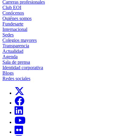
Carreras profesionales
Club EOI
Conócenos
Quiénes somos
Fundesarte
Internacional
Sedes
Colegios mayores
Transparencia
Actualidad
Agenda
Sala de prensa
Identidad corporativa
Blogs
Redes sociales
Links, Opens in this window
Links, Opens in this window
Links, Opens in this window
Links, Opens in this window
Links, Opens in this window