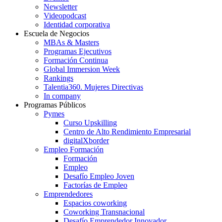
Newsletter
Videopodcast
Identidad corporativa
Escuela de Negocios
MBAs & Masters
Programas Ejecutivos
Formación Continua
Global Immersion Week
Rankings
Talentia360. Mujeres Directivas
In company
Programas Públicos
Pymes
Curso Upskilling
Centro de Alto Rendimiento Empresarial
digitalXborder
Empleo Formación
Formación
Empleo
Desafío Empleo Joven
Factorías de Empleo
Emprendedores
Espacios coworking
Coworking Transnacional
Desafío Emprendedor Innovador