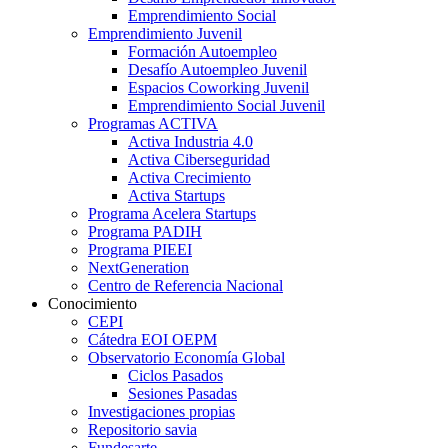
Emprendimiento Social
Emprendimiento Juvenil
Formación Autoempleo
Desafío Autoempleo Juvenil
Espacios Coworking Juvenil
Emprendimiento Social Juvenil
Programas ACTIVA
Activa Industria 4.0
Activa Ciberseguridad
Activa Crecimiento
Activa Startups
Programa Acelera Startups
Programa PADIH
Programa PIEEI
NextGeneration
Centro de Referencia Nacional
Conocimiento
CEPI
Cátedra EOI OEPM
Observatorio Economía Global
Ciclos Pasados
Sesiones Pasadas
Investigaciones propias
Repositorio savia
Fundesarte