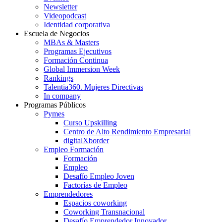
Newsletter
Videopodcast
Identidad corporativa
Escuela de Negocios
MBAs & Masters
Programas Ejecutivos
Formación Continua
Global Immersion Week
Rankings
Talentia360. Mujeres Directivas
In company
Programas Públicos
Pymes
Curso Upskilling
Centro de Alto Rendimiento Empresarial
digitalXborder
Empleo Formación
Formación
Empleo
Desafío Empleo Joven
Factorías de Empleo
Emprendedores
Espacios coworking
Coworking Transnacional
Desafío Emprendedor Innovador