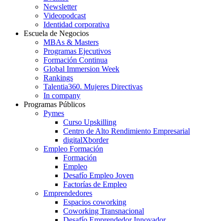
Newsletter
Videopodcast
Identidad corporativa
Escuela de Negocios
MBAs & Masters
Programas Ejecutivos
Formación Continua
Global Immersion Week
Rankings
Talentia360. Mujeres Directivas
In company
Programas Públicos
Pymes
Curso Upskilling
Centro de Alto Rendimiento Empresarial
digitalXborder
Empleo Formación
Formación
Empleo
Desafío Empleo Joven
Factorías de Empleo
Emprendedores
Espacios coworking
Coworking Transnacional
Desafío Emprendedor Innovador