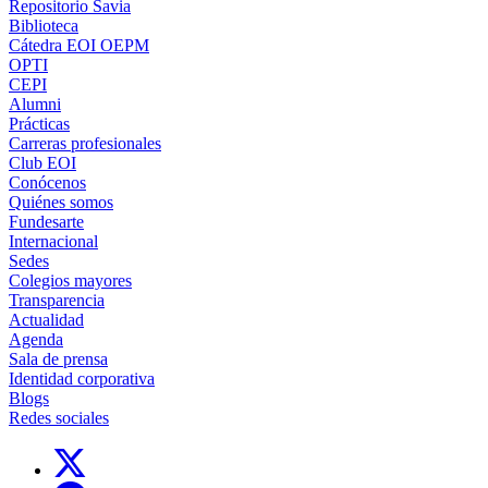
Repositorio Savia
Biblioteca
Cátedra EOI OEPM
OPTI
CEPI
Alumni
Prácticas
Carreras profesionales
Club EOI
Conócenos
Quiénes somos
Fundesarte
Internacional
Sedes
Colegios mayores
Transparencia
Actualidad
Agenda
Sala de prensa
Identidad corporativa
Blogs
Redes sociales
Links, Opens in this window