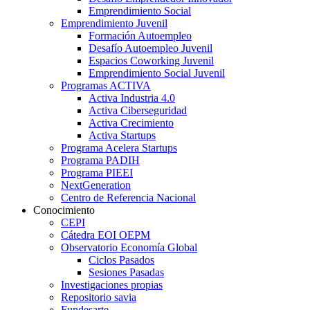
Emprendimiento Social
Emprendimiento Juvenil
Formación Autoempleo
Desafío Autoempleo Juvenil
Espacios Coworking Juvenil
Emprendimiento Social Juvenil
Programas ACTIVA
Activa Industria 4.0
Activa Ciberseguridad
Activa Crecimiento
Activa Startups
Programa Acelera Startups
Programa PADIH
Programa PIEEI
NextGeneration
Centro de Referencia Nacional
Conocimiento
CEPI
Cátedra EOI OEPM
Observatorio Economía Global
Ciclos Pasados
Sesiones Pasadas
Investigaciones propias
Repositorio savia
Fundesarte