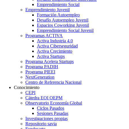
Emprendimiento Social
Emprendimiento Juvenil
Formación Autoempleo
Desafío Autoempleo Juvenil
Espacios Coworking Juvenil
Emprendimiento Social Juvenil
Programas ACTIVA
Activa Industria 4.0
Activa Ciberseguridad
Activa Crecimiento
Activa Startups
Programa Acelera Startups
Programa PADIH
Programa PIEEI
NextGeneration
Centro de Referencia Nacional
Conocimiento
CEPI
Cátedra EOI OEPM
Observatorio Economía Global
Ciclos Pasados
Sesiones Pasadas
Investigaciones propias
Repositorio savia
Fundesarte