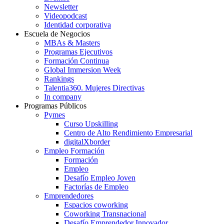
Newsletter
Videopodcast
Identidad corporativa
Escuela de Negocios
MBAs & Masters
Programas Ejecutivos
Formación Continua
Global Immersion Week
Rankings
Talentia360. Mujeres Directivas
In company
Programas Públicos
Pymes
Curso Upskilling
Centro de Alto Rendimiento Empresarial
digitalXborder
Empleo Formación
Formación
Empleo
Desafío Empleo Joven
Factorías de Empleo
Emprendedores
Espacios coworking
Coworking Transnacional
Desafío Emprendedor Innovador