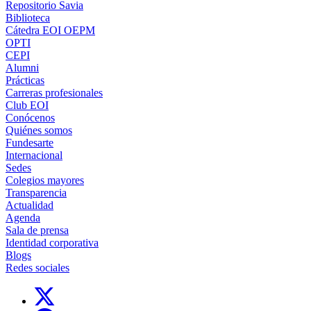
Repositorio Savia
Biblioteca
Cátedra EOI OEPM
OPTI
CEPI
Alumni
Prácticas
Carreras profesionales
Club EOI
Conócenos
Quiénes somos
Fundesarte
Internacional
Sedes
Colegios mayores
Transparencia
Actualidad
Agenda
Sala de prensa
Identidad corporativa
Blogs
Redes sociales
Links, Opens in this window