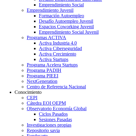
Emprendimiento Social
Emprendimiento Juvenil
Formación Autoempleo
Desafío Autoempleo Juvenil
Espacios Coworking Juvenil
Emprendimiento Social Juvenil
Programas ACTIVA
Activa Industria 4.0
Activa Ciberseguridad
Activa Crecimiento
Activa Startups
Programa Acelera Startups
Programa PADIH
Programa PIEEI
NextGeneration
Centro de Referencia Nacional
Conocimiento
CEPI
Cátedra EOI OEPM
Observatorio Economía Global
Ciclos Pasados
Sesiones Pasadas
Investigaciones propias
Repositorio savia
Fundesarte