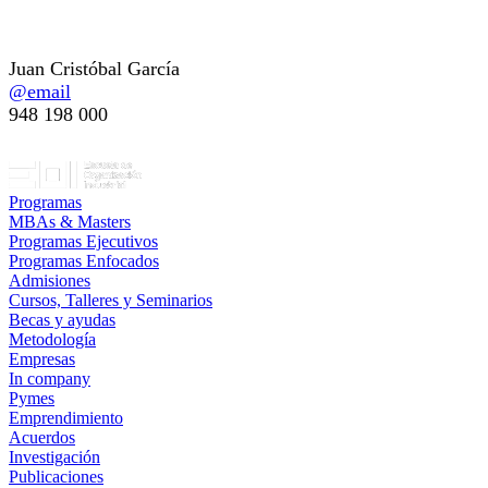
Persona de Contacto
Juan Cristóbal García
@email
948 198 000
Programas
MBAs & Masters
Programas Ejecutivos
Programas Enfocados
Admisiones
Cursos, Talleres y Seminarios
Becas y ayudas
Metodología
Empresas
In company
Pymes
Emprendimiento
Acuerdos
Investigación
Publicaciones