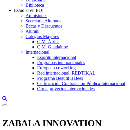
Biblioteca
Estudiar en EOI
Admisiones
Secretaría Alumnos
Becas y Descuentos
Alumni
Colegios Mayores
C.M. África
C.M. Guadalupe
Internacional
Espíritu internacional
Programas internacionales
European coworking
Red internacional: REDTIKAL
Programa Beautiful Bees
Certificación Contratación Pública Internacional
Otros proyectos internacionales
Links, Opens in this window a searcher
ZABALA INNOVATION