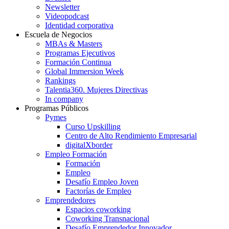
Newsletter
Videopodcast
Identidad corporativa
Escuela de Negocios
MBAs & Masters
Programas Ejecutivos
Formación Continua
Global Immersion Week
Rankings
Talentia360. Mujeres Directivas
In company
Programas Públicos
Pymes
Curso Upskilling
Centro de Alto Rendimiento Empresarial
digitalXborder
Empleo Formación
Formación
Empleo
Desafío Empleo Joven
Factorías de Empleo
Emprendedores
Espacios coworking
Coworking Transnacional
Desafío Emprendedor Innovador