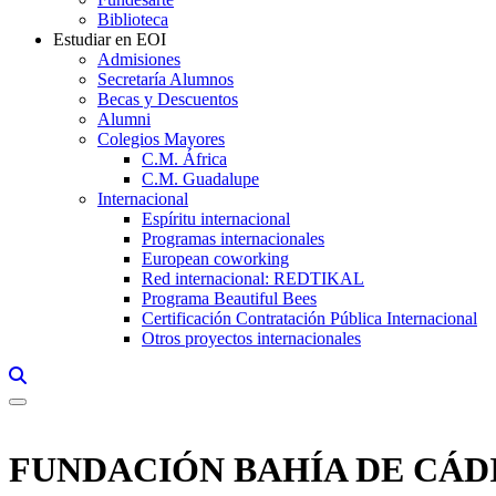
Biblioteca
Estudiar en EOI
Admisiones
Secretaría Alumnos
Becas y Descuentos
Alumni
Colegios Mayores
C.M. África
C.M. Guadalupe
Internacional
Espíritu internacional
Programas internacionales
European coworking
Red internacional: REDTIKAL
Programa Beautiful Bees
Certificación Contratación Pública Internacional
Otros proyectos internacionales
Links, Opens in this window a searcher
FUNDACIÓN BAHÍA DE CÁD