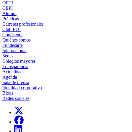
OPTI
CEPI
Alumni
Prácticas
Carreras profesionales
Club EOI
Conócenos
Quiénes somos
Fundesarte
Internacional
Sedes
Colegios mayores
Transparencia
Actualidad
Agenda
Sala de prensa
Identidad corporativa
Blogs
Redes sociales
Links, Opens in this window
Links, Opens in this window
Links, Opens in this window