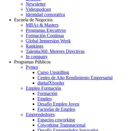
Newsletter
Videopodcast
Identidad corporativa
Escuela de Negocios
MBAs & Masters
Programas Ejecutivos
Formación Continua
Global Immersion Week
Rankings
Talentia360. Mujeres Directivas
In company
Programas Públicos
Pymes
Curso Upskilling
Centro de Alto Rendimiento Empresarial
digitalXborder
Empleo Formación
Formación
Empleo
Desafío Empleo Joven
Factorías de Empleo
Emprendedores
Espacios coworking
Coworking Transnacional
Desafío Emprendedor Innovador