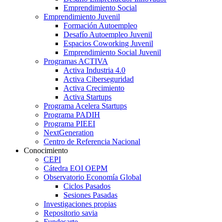
Emprendimiento Social
Emprendimiento Juvenil
Formación Autoempleo
Desafío Autoempleo Juvenil
Espacios Coworking Juvenil
Emprendimiento Social Juvenil
Programas ACTIVA
Activa Industria 4.0
Activa Ciberseguridad
Activa Crecimiento
Activa Startups
Programa Acelera Startups
Programa PADIH
Programa PIEEI
NextGeneration
Centro de Referencia Nacional
Conocimiento
CEPI
Cátedra EOI OEPM
Observatorio Economía Global
Ciclos Pasados
Sesiones Pasadas
Investigaciones propias
Repositorio savia
Fundesarte