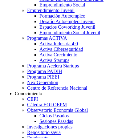
Emprendimiento Social
Emprendimiento Juvenil
Formación Autoempleo
Desafío Autoempleo Juvenil
Espacios Coworking Juvenil
Emprendimiento Social Juvenil
Programas ACTIVA
Activa Industria 4.0
Activa Ciberseguridad
Activa Crecimiento
Activa Startups
Programa Acelera Startups
Programa PADIH
Programa PIEEI
NextGeneration
Centro de Referencia Nacional
Conocimiento
CEPI
Cátedra EOI OEPM
Observatorio Economía Global
Ciclos Pasados
Sesiones Pasadas
Investigaciones propias
Repositorio savia
Fundesarte