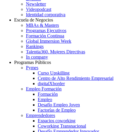
Newsletter
Videopodcast
Identidad corporativa
Escuela de Negocios
MBAs & Masters
Programas Ejecutivos
Formación Continua
Global Immersion Week
Rankings
Talentia360. Mujeres Directivas
In company
Programas Públicos
Pymes
Curso Upskilling
Centro de Alto Rendimiento Empresarial
digitalXborder
Empleo Formación
Formación
Empleo
Desafío Empleo Joven
Factorías de Empleo
Emprendedores
Espacios coworking
Coworking Transnacional
Desafío Emprendedor Innovador