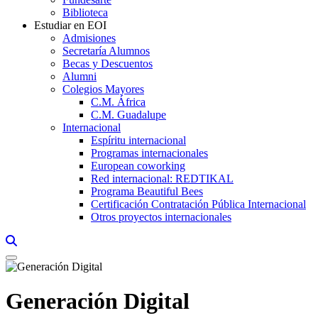
Biblioteca
Estudiar en EOI
Admisiones
Secretaría Alumnos
Becas y Descuentos
Alumni
Colegios Mayores
C.M. África
C.M. Guadalupe
Internacional
Espíritu internacional
Programas internacionales
European coworking
Red internacional: REDTIKAL
Programa Beautiful Bees
Certificación Contratación Pública Internacional
Otros proyectos internacionales
Links, Opens in this window a searcher
Generación Digital