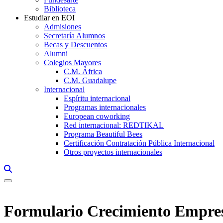
Biblioteca
Estudiar en EOI
Admisiones
Secretaría Alumnos
Becas y Descuentos
Alumni
Colegios Mayores
C.M. África
C.M. Guadalupe
Internacional
Espíritu internacional
Programas internacionales
European coworking
Red internacional: REDTIKAL
Programa Beautiful Bees
Certificación Contratación Pública Internacional
Otros proyectos internacionales
Links, Opens in this window a searcher
Formulario Crecimiento Empres