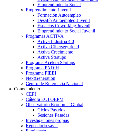
Emprendimiento Social
Emprendimiento Juvenil
Formación Autoempleo
Desafío Autoempleo Juvenil
Espacios Coworking Juvenil
Emprendimiento Social Juvenil
Programas ACTIVA
Activa Industria 4.0
Activa Ciberseguridad
Activa Crecimiento
Activa Startups
Programa Acelera Startups
Programa PADIH
Programa PIEEI
NextGeneration
Centro de Referencia Nacional
Conocimiento
CEPI
Cátedra EOI OEPM
Observatorio Economía Global
Ciclos Pasados
Sesiones Pasadas
Investigaciones propias
Repositorio savia
Fundesarte