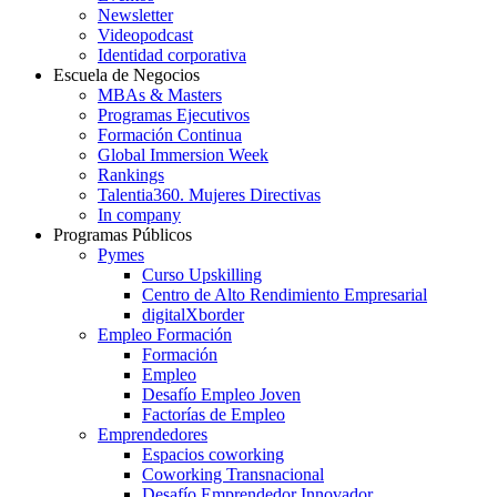
Newsletter
Videopodcast
Identidad corporativa
Escuela de Negocios
MBAs & Masters
Programas Ejecutivos
Formación Continua
Global Immersion Week
Rankings
Talentia360. Mujeres Directivas
In company
Programas Públicos
Pymes
Curso Upskilling
Centro de Alto Rendimiento Empresarial
digitalXborder
Empleo Formación
Formación
Empleo
Desafío Empleo Joven
Factorías de Empleo
Emprendedores
Espacios coworking
Coworking Transnacional
Desafío Emprendedor Innovador