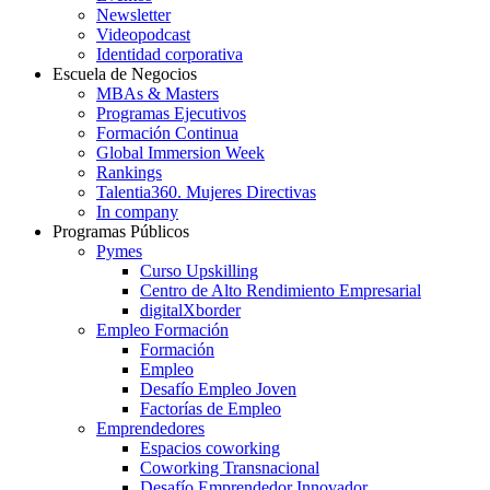
Newsletter
Videopodcast
Identidad corporativa
Escuela de Negocios
MBAs & Masters
Programas Ejecutivos
Formación Continua
Global Immersion Week
Rankings
Talentia360. Mujeres Directivas
In company
Programas Públicos
Pymes
Curso Upskilling
Centro de Alto Rendimiento Empresarial
digitalXborder
Empleo Formación
Formación
Empleo
Desafío Empleo Joven
Factorías de Empleo
Emprendedores
Espacios coworking
Coworking Transnacional
Desafío Emprendedor Innovador