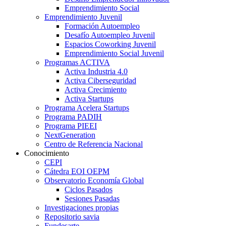
Emprendimiento Social
Emprendimiento Juvenil
Formación Autoempleo
Desafío Autoempleo Juvenil
Espacios Coworking Juvenil
Emprendimiento Social Juvenil
Programas ACTIVA
Activa Industria 4.0
Activa Ciberseguridad
Activa Crecimiento
Activa Startups
Programa Acelera Startups
Programa PADIH
Programa PIEEI
NextGeneration
Centro de Referencia Nacional
Conocimiento
CEPI
Cátedra EOI OEPM
Observatorio Economía Global
Ciclos Pasados
Sesiones Pasadas
Investigaciones propias
Repositorio savia
Fundesarte