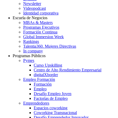
Newsletter
Videopodcast
Identidad corporativa
Escuela de Negocios
MBAs & Masters
Programas Ejecutivos
Formación Continua
Global Immersion Week
Rankings
Talentia360. Mujeres Directivas
In company
Programas Públicos
Pymes
Curso Upskilling
Centro de Alto Rendimiento Empresarial
digitalXborder
Empleo Formación
Formación
Empleo
Desafío Empleo Joven
Factorías de Empleo
Emprendedores
Espacios coworking
Coworking Transnacional
Desafío Emprendedor Innovador