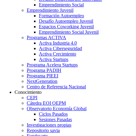
Emprendimiento Social
Emprendimiento Juvenil
Formación Autoempleo
Desafío Autoempleo Juvenil
Espacios Coworking Juvenil
Emprendimiento Social Juvenil
Programas ACTIVA
Activa Industria 4.0
Activa Ciberseguridad
Activa Crecimiento
Activa Startups
Programa Acelera Startups
Programa PADIH
Programa PIEEI
NextGeneration
Centro de Referencia Nacional
Conocimiento
CEPI
Cátedra EOI OEPM
Observatorio Economía Global
Ciclos Pasados
Sesiones Pasadas
Investigaciones propias
Repositorio savia
Fundesarte