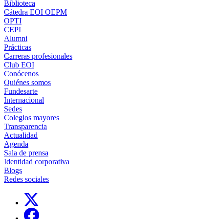
Biblioteca
Cátedra EOI OEPM
OPTI
CEPI
Alumni
Prácticas
Carreras profesionales
Club EOI
Conócenos
Quiénes somos
Fundesarte
Internacional
Sedes
Colegios mayores
Transparencia
Actualidad
Agenda
Sala de prensa
Identidad corporativa
Blogs
Redes sociales
Links, Opens in this window
Links, Opens in this window