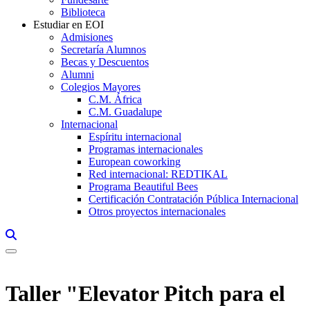
Biblioteca
Estudiar en EOI
Admisiones
Secretaría Alumnos
Becas y Descuentos
Alumni
Colegios Mayores
C.M. África
C.M. Guadalupe
Internacional
Espíritu internacional
Programas internacionales
European coworking
Red internacional: REDTIKAL
Programa Beautiful Bees
Certificación Contratación Pública Internacional
Otros proyectos internacionales
Links, Opens in this window a searcher
Taller "Elevator Pitch para el