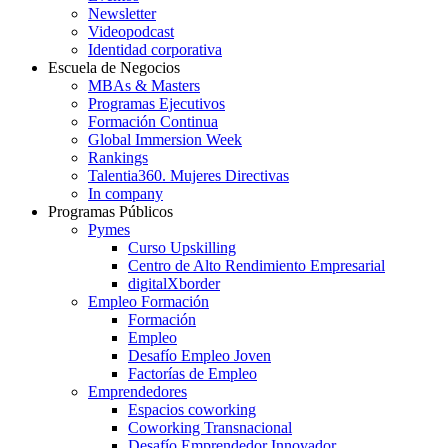
Newsletter
Videopodcast
Identidad corporativa
Escuela de Negocios
MBAs & Masters
Programas Ejecutivos
Formación Continua
Global Immersion Week
Rankings
Talentia360. Mujeres Directivas
In company
Programas Públicos
Pymes
Curso Upskilling
Centro de Alto Rendimiento Empresarial
digitalXborder
Empleo Formación
Formación
Empleo
Desafío Empleo Joven
Factorías de Empleo
Emprendedores
Espacios coworking
Coworking Transnacional
Desafío Emprendedor Innovador