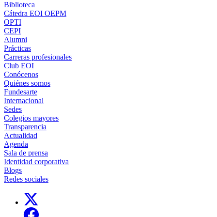
Biblioteca
Cátedra EOI OEPM
OPTI
CEPI
Alumni
Prácticas
Carreras profesionales
Club EOI
Conócenos
Quiénes somos
Fundesarte
Internacional
Sedes
Colegios mayores
Transparencia
Actualidad
Agenda
Sala de prensa
Identidad corporativa
Blogs
Redes sociales
Links, Opens in this window
Links, Opens in this window