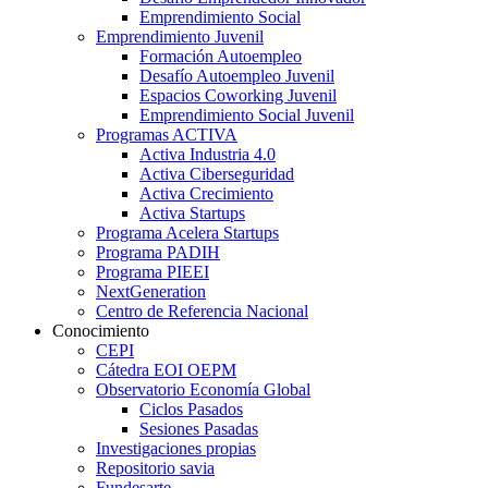
Emprendimiento Social
Emprendimiento Juvenil
Formación Autoempleo
Desafío Autoempleo Juvenil
Espacios Coworking Juvenil
Emprendimiento Social Juvenil
Programas ACTIVA
Activa Industria 4.0
Activa Ciberseguridad
Activa Crecimiento
Activa Startups
Programa Acelera Startups
Programa PADIH
Programa PIEEI
NextGeneration
Centro de Referencia Nacional
Conocimiento
CEPI
Cátedra EOI OEPM
Observatorio Economía Global
Ciclos Pasados
Sesiones Pasadas
Investigaciones propias
Repositorio savia
Fundesarte