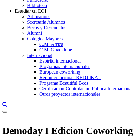
Biblioteca
Estudiar en EOI
Admisiones
Secretaría Alumnos
Becas y Descuentos
Alumni
Colegios Mayores
C.M. África
C.M. Guadalupe
Internacional
Espíritu internacional
Programas internacionales
European coworking
Red internacional: REDTIKAL
Programa Beautiful Bees
Certificación Contratación Pública Internacional
Otros proyectos internacionales
Links, Opens in this window a searcher
Demoday I Edicion Coworking