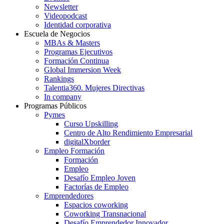
Newsletter
Videopodcast
Identidad corporativa
Escuela de Negocios
MBAs & Masters
Programas Ejecutivos
Formación Continua
Global Immersion Week
Rankings
Talentia360. Mujeres Directivas
In company
Programas Públicos
Pymes
Curso Upskilling
Centro de Alto Rendimiento Empresarial
digitalXborder
Empleo Formación
Formación
Empleo
Desafío Empleo Joven
Factorías de Empleo
Emprendedores
Espacios coworking
Coworking Transnacional
Desafío Emprendedor Innovador