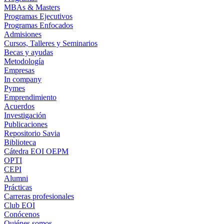
MBAs & Masters
Programas Ejecutivos
Programas Enfocados
Admisiones
Cursos, Talleres y Seminarios
Becas y ayudas
Metodología
Empresas
In company
Pymes
Emprendimiento
Acuerdos
Investigación
Publicaciones
Repositorio Savia
Biblioteca
Cátedra EOI OEPM
OPTI
CEPI
Alumni
Prácticas
Carreras profesionales
Club EOI
Conócenos
Quiénes somos