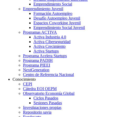
Emprendimiento Social
Emprendimiento Juvenil
Formación Autoempleo
Desafío Autoempleo Juvenil
Espacios Coworking Juvenil
Emprendimiento Social Juvenil
Programas ACTIVA
Activa Industria 4.0
Activa Ciberseguridad
Activa Crecimiento
Activa Startups
Programa Acelera Startups
Programa PADIH
Programa PIEEI
NextGeneration
Centro de Referencia Nacional
Conocimiento
CEPI
Cátedra EOI OEPM
Observatorio Economía Global
Ciclos Pasados
Sesiones Pasadas
Investigaciones propias
Repositorio savia
Fundesarte