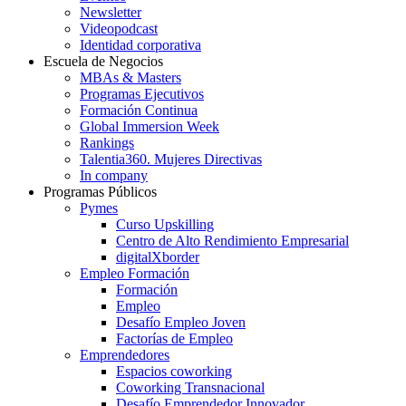
Newsletter
Videopodcast
Identidad corporativa
Escuela de Negocios
MBAs & Masters
Programas Ejecutivos
Formación Continua
Global Immersion Week
Rankings
Talentia360. Mujeres Directivas
In company
Programas Públicos
Pymes
Curso Upskilling
Centro de Alto Rendimiento Empresarial
digitalXborder
Empleo Formación
Formación
Empleo
Desafío Empleo Joven
Factorías de Empleo
Emprendedores
Espacios coworking
Coworking Transnacional
Desafío Emprendedor Innovador