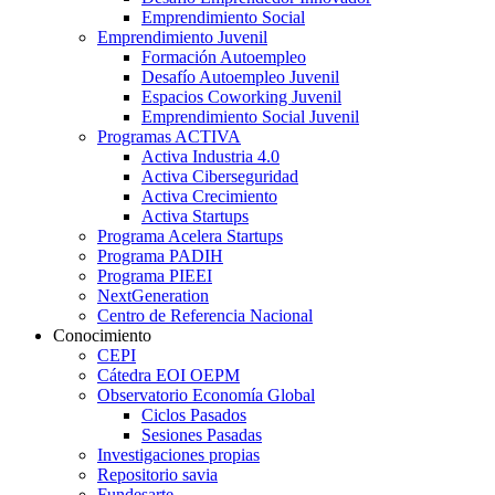
Emprendimiento Social
Emprendimiento Juvenil
Formación Autoempleo
Desafío Autoempleo Juvenil
Espacios Coworking Juvenil
Emprendimiento Social Juvenil
Programas ACTIVA
Activa Industria 4.0
Activa Ciberseguridad
Activa Crecimiento
Activa Startups
Programa Acelera Startups
Programa PADIH
Programa PIEEI
NextGeneration
Centro de Referencia Nacional
Conocimiento
CEPI
Cátedra EOI OEPM
Observatorio Economía Global
Ciclos Pasados
Sesiones Pasadas
Investigaciones propias
Repositorio savia
Fundesarte