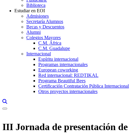
Biblioteca
Estudiar en EOI
Admisiones
Secretaría Alumnos
Becas y Descuentos
Alumni
Colegios Mayores
C.M. África
C.M. Guadalupe
Internacional
Espíritu internacional
Programas internacionales
European coworking
Red internacional: REDTIKAL
Programa Beautiful Bees
Certificación Contratación Pública Internacional
Otros proyectos internacionales
Links, Opens in this window a searcher
III Jornada de presentación de