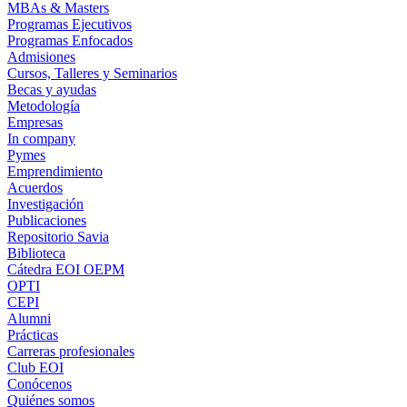
MBAs & Masters
Programas Ejecutivos
Programas Enfocados
Admisiones
Cursos, Talleres y Seminarios
Becas y ayudas
Metodología
Empresas
In company
Pymes
Emprendimiento
Acuerdos
Investigación
Publicaciones
Repositorio Savia
Biblioteca
Cátedra EOI OEPM
OPTI
CEPI
Alumni
Prácticas
Carreras profesionales
Club EOI
Conócenos
Quiénes somos