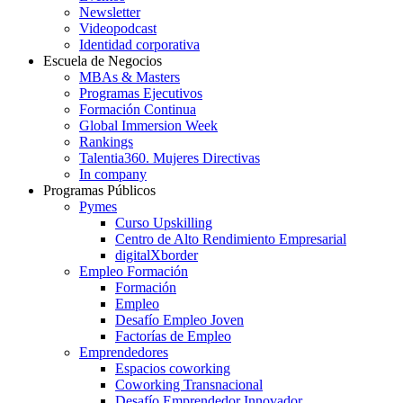
Newsletter
Videopodcast
Identidad corporativa
Escuela de Negocios
MBAs & Masters
Programas Ejecutivos
Formación Continua
Global Immersion Week
Rankings
Talentia360. Mujeres Directivas
In company
Programas Públicos
Pymes
Curso Upskilling
Centro de Alto Rendimiento Empresarial
digitalXborder
Empleo Formación
Formación
Empleo
Desafío Empleo Joven
Factorías de Empleo
Emprendedores
Espacios coworking
Coworking Transnacional
Desafío Emprendedor Innovador