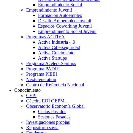
Emprendimiento Social
Emprendimiento Juvenil
Formación Autoempleo
Desafío Autoempleo Juvenil
Espacios Coworking Juvenil
Emprendimiento Social Juvenil
Programas ACTIVA
Activa Industria 4.0
Activa Ciberseguridad
Activa Crecimiento
Activa Startups
Programa Acelera Startups
Programa PADIH
Programa PIEEI
NextGeneration
Centro de Referencia Nacional
Conocimiento
CEPI
Cátedra EOI OEPM
Observatorio Economía Global
Ciclos Pasados
Sesiones Pasadas
Investigaciones propias
Repositorio savia
Fundesarte