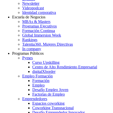
Newsletter
Videopodcast
Identidad corporativa
Escuela de Negocios
MBAs & Masters
Programas Ejecutivos
Formación Continua
Global Immersion Week
Rankings
Talentia360. Mujeres Directivas
In company
Programas Públicos
Pymes
Curso Upskilling
Centro de Alto Rendimiento Empresarial
digitalXborder
Empleo Formación
Formación
Empleo
Desafío Empleo Joven
Factorías de Empleo
Emprendedores
Espacios coworking
Coworking Transnacional
Desafío Emprendedor Innovador