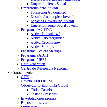
Emprendimiento Social
Emprendimiento Juvenil
Formación Autoempleo
Desafío Autoempleo Juvenil
Espacios Coworking Juvenil
Emprendimiento Social Juvenil
Programas ACTIVA
Activa Industria 4.0
Activa Ciberseguridad
Activa Crecimiento
Activa Startups
Programa Acelera Startups
Programa PADIH
Programa PIEEI
NextGeneration
Centro de Referencia Nacional
Conocimiento
CEPI
Cátedra EOI OEPM
Observatorio Economía Global
Ciclos Pasados
Sesiones Pasadas
Investigaciones propias
Repositorio savia
Fundesarte