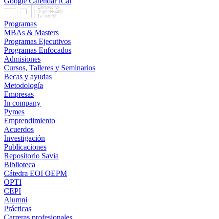
Google Calendar
iCal
Programas
MBAs & Masters
Programas Ejecutivos
Programas Enfocados
Admisiones
Cursos, Talleres y Seminarios
Becas y ayudas
Metodología
Empresas
In company
Pymes
Emprendimiento
Acuerdos
Investigación
Publicaciones
Repositorio Savia
Biblioteca
Cátedra EOI OEPM
OPTI
CEPI
Alumni
Prácticas
Carreras profesionales