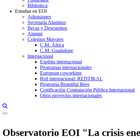
Biblioteca
Estudiar en EOI
Admisiones
Secretaría Alumnos
Becas y Descuentos
Alumni
Colegios Mayores
C.M. África
C.M. Guadalupe
Internacional
Espíritu internacional
Programas internacionales
European coworking
Red internacional: REDTIKAL
Programa Beautiful Bees
Certificación Contratación Pública Internacional
Otros proyectos internacionales
Links, Opens in this window a searcher
Observatorio EOI "La crisis ene