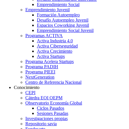
Emprendimiento Social
Emprendimiento Juvenil
Formación Autoempleo
Desafío Autoempleo Juvenil
Espacios Coworking Juvenil
Emprendimiento Social Juvenil
Programas ACTIVA
Activa Industria 4.0
Activa Ciberseguridad
Activa Crecimiento
Activa Startups
Programa Acelera Startups
Programa PADIH
Programa PIEEI
NextGeneration
Centro de Referencia Nacional
Conocimiento
CEPI
Cátedra EOI OEPM
Observatorio Economía Global
Ciclos Pasados
Sesiones Pasadas
Investigaciones propias
Repositorio savia
Fundesarte