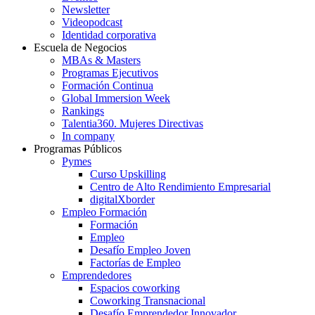
Newsletter
Videopodcast
Identidad corporativa
Escuela de Negocios
MBAs & Masters
Programas Ejecutivos
Formación Continua
Global Immersion Week
Rankings
Talentia360. Mujeres Directivas
In company
Programas Públicos
Pymes
Curso Upskilling
Centro de Alto Rendimiento Empresarial
digitalXborder
Empleo Formación
Formación
Empleo
Desafío Empleo Joven
Factorías de Empleo
Emprendedores
Espacios coworking
Coworking Transnacional
Desafío Emprendedor Innovador